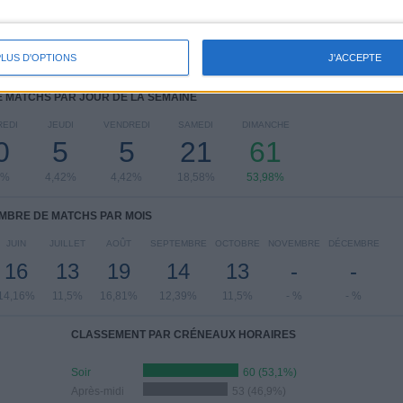
PLUS D'OPTIONS
J'ACCEPTE
 MATCHS PAR JOUR DE LA SEMAINE
EDI
JEUDI
VENDREDI
SAMEDI
DIMANCHE
0
5
5
21
61
5%
4,42%
4,42%
18,58%
53,98%
MBRE DE MATCHS PAR MOIS
JUIN
JUILLET
AOÛT
SEPTEMBRE
OCTOBRE
NOVEMBRE
DÉCEMBRE
16
13
19
14
13
-
-
14,16%
11,5%
16,81%
12,39%
11,5%
- %
- %
CLASSEMENT PAR CRÉNEAUX HORAIRES
Soir
60 (53,1%)
Après-midi
53 (46,9%)