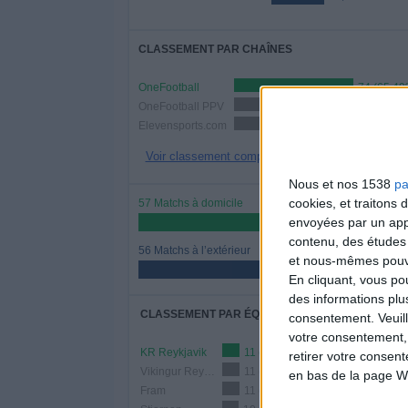
CLASSEMENT PAR CHAÎNES
OneFootball
74 (65,49
OneFootball PPV
39 (34,51%)
Elevensports.com
17 (15,04%)
Voir classement complet
Nous et nos 1538
pa
cookies, et traitons
57 Matchs à domicile
envoyées par un appa
50,44%
contenu, des études
56 Matchs à l’extérieur
et nous-mêmes pouvon
49,56%
En cliquant, vous p
des informations plu
CLASSEMENT PAR ÉQUIPES
consentement.
Veuil
votre consentement,
KR Reykjavik
11 (9,73%)
retirer votre consen
Vikingur Reykjavik
11 (9,73%)
en bas de la page W
Fram
11 (9,73%)