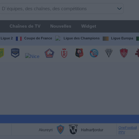
Chaînes de TV
Nouvelles
Widget
Ligue 2
Coupe de France
Ligue des Champions
Ligue Europa
OneFootball
Akureyri
Hafnarfjordur
PPV