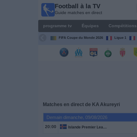
Football à la TV
Football
Guide matches en direct
à la TV
Guide
programme tv
Équipes
Compétitions
matches en
direct
FIFA Coupe du Monde 2026
Ligue 1
programme
tv
Équipes
Compétitions
Matches en direct de
KA Akureyri
Chaînes
de
Demain dimanche, 09/08/2026
TV
20:00
Islande Premier League
Nouvelles