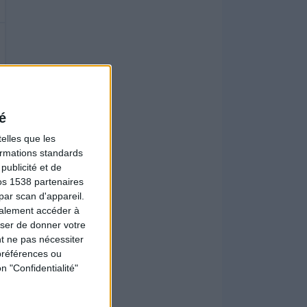
é
elles que les
formations standards
ublicité et de
os 1538 partenaires
par scan d'appareil.
galement accéder à
user de donner votre
t ne pas nécessiter
préférences ou
n "Confidentialité"