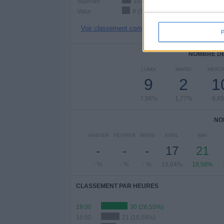
Stjarnan
10 (8,85%)
Valur
9 (7,96%)
Voir classement complet
NOMBRE DE
LUNDI
MARDI
MERCR
9
2
1
7,96%
1,77%
8,8
NO
JANVIER
FÉVRIER
MARS
AVRIL
MAI
-
-
-
17
21
- %
- %
- %
15,04%
18,58%
CLASSEMENT PAR HEURES
19:00
30 (26,55%)
16:00
21 (18,58%)