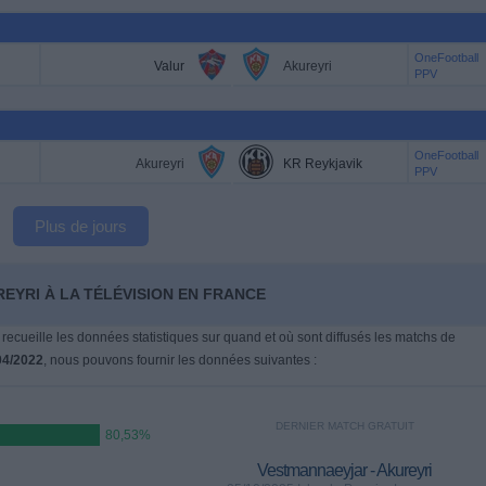
OneFootball
Valur
Akureyri
PPV
OneFootball
Akureyri
KR Reykjavik
PPV
Plus de jours
REYRI À LA TÉLÉVISION EN FRANCE
 recueille les données statistiques sur quand et où sont diffusés les matchs de
04/2022
, nous pouvons fournir les données suivantes :
DERNIER MATCH GRATUIT
80,53%
Vestmannaeyjar - Akureyri