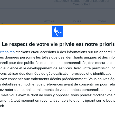
25/10/2025 Islande Premier League por
OneFootball
MATCHS
JOURS
TOTAL
%)
15
286
3
CONSECUTIFS
SANS MATCH
CHAÎNES TV
PAYANTS
GRATUIT
Le respect de votre vie privée est notre priorit
rtenaires
stockons et/ou accédons à des informations sur un appareil, t
 des données personnelles telles que des identifiants uniques et des in
TOTAL
MAXIMUM
TOTAL
reil pour des publicités et du contenu personnalisés, des mesures de p
1
11
15
 d'audience et le développement de services.
Avec votre permission, n
s utiliser des données de géolocalisation précises et d’identification 
COMPÉTITIONS
VS KR
ADVERSAIRES
Reykjavik
ouvez consentir aux traitements décrits précédemment. Vous pouvez é
s détaillées et modifier vos préférences avant de consentir ou pour ref
CLASSEMENT PAR COMPÉTITIONS
lez noter que certains traitements de vos données personnelles peuven
 mais vous avez le droit de vous y opposer. Vous pouvez modifier vos 
Islande Premier League
113 (100%)
tement à tout moment en revenant sur ce site et en cliquant sur le bouto
eb.
Voir classement complet