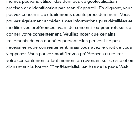
mêmes pouvons utiliser des données de géolocalisation
19:00
Islande Premier League
précises et d’identification par scan d'appareil. En cliquant, vous
pouvez consentir aux traitements décrits précédemment. Vous
Stjarnan
pouvez également accéder à des informations plus détaillées et
Thor Akureyri
modifier vos préférences avant de consentir ou pour refuser de
OneFootball PPV
donner votre consentement.
Veuillez noter que certains
traitements de vos données personnelles peuvent ne pas
nécessiter votre consentement, mais vous avez le droit de vous
Dimanche, 30/08/2026
y opposer. Vous pouvez modifier vos préférences ou retirer
18:00
Islande Premier League
votre consentement à tout moment en revenant sur ce site et en
cliquant sur le bouton "Confidentialité" en bas de la page Web.
Vestmannaeyjar
Thor Akureyri
OneFootball PPV
Plus de jours
DONNÉES STATISTIQUES DE L'ÉQUIPE THOR AKUREYRI À
LA TÉLÉVISION EN FRANCE