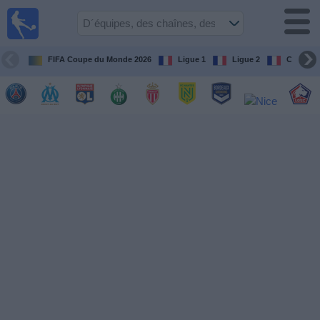
Football
à la TV
Guide
FIFA Coupe du Monde 2026
Ligue 1
Ligue 2
Coupe d
matches en
direct
programme
tv
Équipes
Compétitions
Chaînes
de
TV
Nouvelles