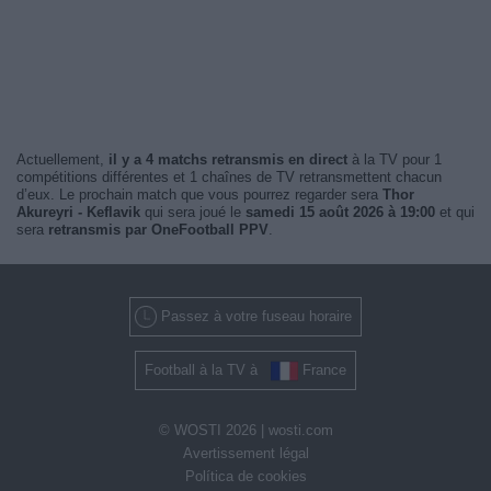
Actuellement,
il y a 4 matchs retransmis en direct
à la TV pour 1
compétitions différentes et 1 chaînes de TV retransmettent chacun
d’eux. Le prochain match que vous pourrez regarder sera
Thor
Akureyri - Keflavik
qui sera joué le
samedi 15 août 2026 à 19:00
et qui
sera
retransmis par OneFootball PPV
.
Passez à votre fuseau horaire
Football à la TV à
France
© WOSTI 2026 |
wosti.com
Avertissement légal
Política de cookies