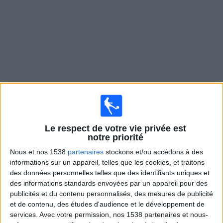
Widget
Matches en direct de
Thor Akureyri
Samedi, 15/08/2026
Le respect de votre vie privée est
notre priorité
19:00
Islande Premier League
Nous et nos 1538
partenaires
stockons et/ou accédons à des
Thor Akureyri
informations sur un appareil, telles que les cookies, et traitons
des données personnelles telles que des identifiants uniques et
Keflavik
des informations standards envoyées par un appareil pour des
OneFootball PPV
publicités et du contenu personnalisés, des mesures de publicité
et de contenu, des études d'audience et le développement de
Dimanche, 23/08/2026
services.
Avec votre permission, nos 1538 partenaires et nous-