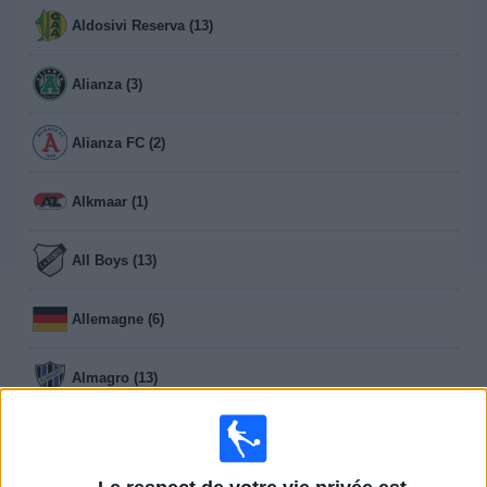
Aldosivi Reserva (13)
Alianza (3)
Alianza FC (2)
Alkmaar (1)
All Boys (13)
Allemagne (6)
Almagro (13)
Almirante Brown (12)