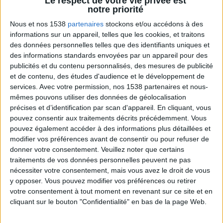
Le respect de votre vie privée est
Altach (1)
notre priorité
Nous et nos 1538
partenaires
stockons et/ou accédons à des
Altrincham (1)
informations sur un appareil, telles que les cookies, et traitons
des données personnelles telles que des identifiants uniques et
des informations standards envoyées par un appareil pour des
Alverca (1)
publicités et du contenu personnalisés, des mesures de publicité
et de contenu, des études d'audience et le développement de
Amiens (9)
services.
Avec votre permission, nos 1538 partenaires et nous-
mêmes pouvons utiliser des données de géolocalisation
précises et d’identification par scan d'appareil. En cliquant, vous
Amstetten (2)
pouvez consentir aux traitements décrits précédemment. Vous
pouvez également accéder à des informations plus détaillées et
Anderlecht (1)
modifier vos préférences avant de consentir ou pour refuser de
donner votre consentement.
Veuillez noter que certains
traitements de vos données personnelles peuvent ne pas
Andorre (4)
nécessiter votre consentement, mais vous avez le droit de vous
y opposer. Vous pouvez modifier vos préférences ou retirer
Angel City F (14)
votre consentement à tout moment en revenant sur ce site et en
cliquant sur le bouton "Confidentialité" en bas de la page Web.
Angers (35)