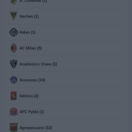
A. Lustenau (1)
Aachen (1)
Aalen (1)
AC Milan (5)
Academico Viseu (1)
Acassuso (14)
Admira (2)
AFC Fylde (1)
Agropecuario (12)