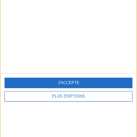
Brisbane Roar (1)
Brown Adrogue (13)
Bulgarie (6)
Burnley (2)
BW Linz (1)
J'ACCEPTE
CA Central Norte (14)
PLUS D'OPTIONS
CA Colón (13)
CA Colón Reserva (13)
CA Huracán (1)