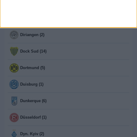
Deportivo Riestra Reserva (13)
Dijon (6)
Diriangen (2)
Dock Sud (14)
Dortmund (5)
Duisburg (1)
Dunkerque (6)
Düsseldorf (1)
Dyn. Kyiv (2)