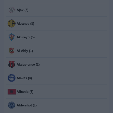
Ajax (3)
Akranes (5)
Akureyri (5)
Al Ahly (1)
Alajuelense (2)
Alaves (4)
Albanie (6)
Aldershot (1)