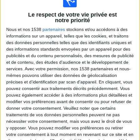
Nantes Féminines
O. Lyonnais Féminine
Le respect de votre vie privée est
FFF TV YouTube
Arkema Première Ligue YouTube
notre priorité
Nous et nos 1538
partenaires
stockons et/ou accédons à des
Samedi, 25/04/2026
informations sur un appareil, telles que les cookies, et traitons
des données personnelles telles que des identifiants uniques et
21:00
Division 1 Féminine
des informations standards envoyées par un appareil pour des
publicités et du contenu personnalisés, des mesures de publicité
Montpellier Féminine
et de contenu, des études d'audience et le développement de
Saint Etienne Feminine
services.
Avec votre permission, nos 1538 partenaires et nous-
CANAL+ Foot
FFF TV YouTube
mêmes pouvons utiliser des données de géolocalisation
Arkema Première Ligue YouTube
précises et d’identification par scan d'appareil. En cliquant, vous
pouvez consentir aux traitements décrits précédemment. Vous
21:00
Division 1 Féminine
pouvez également accéder à des informations plus détaillées et
Strasbourg Alsace Feminine
modifier vos préférences avant de consentir ou pour refuser de
donner votre consentement.
Veuillez noter que certains
Le Havre AC Féminine
traitements de vos données personnelles peuvent ne pas
CANAL+ Foot
FFF TV YouTube
nécessiter votre consentement, mais vous avez le droit de vous
Arkema Première Ligue YouTube
y opposer. Vous pouvez modifier vos préférences ou retirer
votre consentement à tout moment en revenant sur ce site et en
21:00
Division 1 Féminine