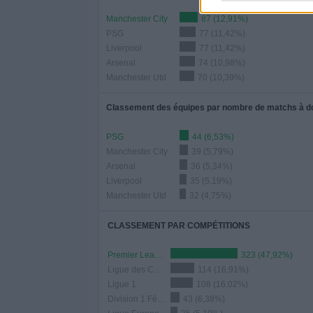
Manchester City
87 (12,91%)
PSG
77 (11,42%)
Liverpool
77 (11,42%)
Arsenal
74 (10,98%)
Manchester Utd
70 (10,39%)
Classement des équipes par nombre de matchs à d
PSG
44 (6,53%)
Manchester City
39 (5,79%)
Arsenal
36 (5,34%)
Liverpool
35 (5,19%)
Manchester Utd
32 (4,75%)
CLASSEMENT PAR COMPÉTITIONS
Premier League
323 (47,92%)
Ligue des Champions
114 (16,91%)
Ligue 1
108 (16,02%)
Division 1 Féminine
43 (6,38%)