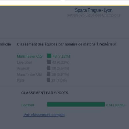
Sparta Prague - Lyon
04/08/2026 Ligue des Champions
omicile
Classement des équipes par nombre de matchs à l'extérieur
Manchester City
48 (7,12%)
Liverpool
42 (6,23%)
Arsenal
38 (5,64%)
Manchester Utd
38 (5,64%)
PSG
33 (4,9%)
CLASSEMENT PAR SPORTS
Football
674 (100%)
Voir classement complet