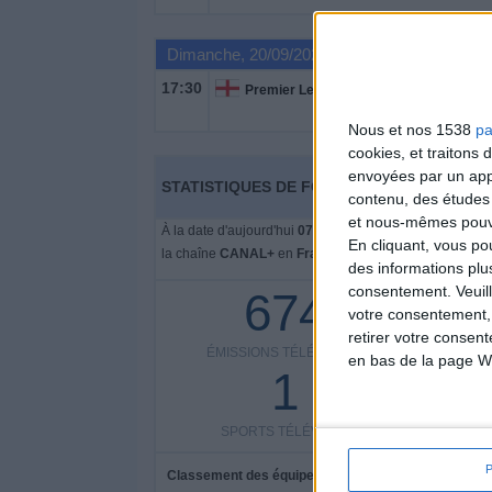
Dimanche, 20/09/2026
17:30
Premier League
Nous et nos 1538
pa
cookies, et traitons
envoyées par un appa
STATISTIQUES DE FOOTBALL DE LA CHAÎ
contenu, des études
et nous-mêmes pouvon
À la date d'aujourd'hui
07/08/2026
, et depuis que ce si
En cliquant, vous p
la chaîne
CANAL+
en
France
, qui a commencé le
05/0
des informations plu
consentement.
Veuil
674
votre consentement,
retirer votre consen
ÉMISSIONS TÉLÉVISÉES
COMPÉT
en bas de la page W
1
SPORTS TÉLÉVISÉS
Classement des équipes par nombre de matchs