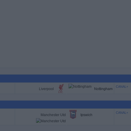
CANAL+
Liverpool
Nottingham
CANAL+
Manchester Utd
Ipswich