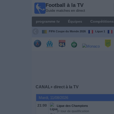
Football à la TV
Football
Guide matches en direct
à la TV
Guide
programme tv
Équipes
Compétitions
matches en
direct
FIFA Coupe du Monde 2026
Ligue 1
programme
tv
Équipes
Compétitions
CANAL+
direct à la TV
Chaînes
de
Mardi, 11/08/2026
TV
21:00
Ligue des Champions
3ᵉ tour de qualification
Nouvelles