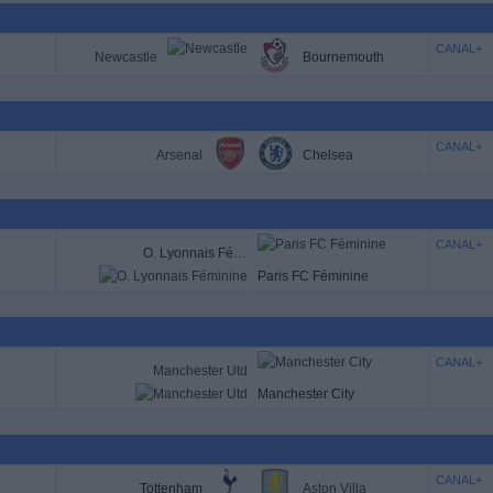
CANAL+
Newcastle
Bournemouth
CANAL+
Arsenal
Chelsea
CANAL+
O. Lyonnais Féminine
Paris FC Féminine
CANAL+
Manchester Utd
Manchester City
CANAL+
Tottenham
Aston Villa