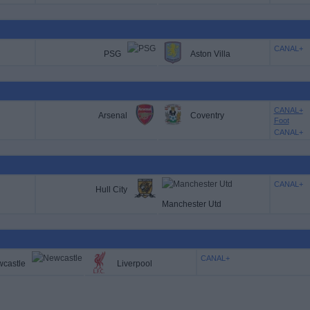
CANAL+
PSG
Aston Villa
CANAL+
Arsenal
Coventry
Foot
CANAL+
CANAL+
Hull City
Manchester Utd
CANAL+
castle
Liverpool