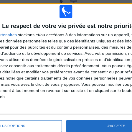
CANAL+
Le respect de votre vie privée est notre priorit
Fulham
Manchester Utd
rtenaires
stockons et/ou accédons à des informations sur un appareil, t
 des données personnelles telles que des identifiants uniques et des in
reil pour des publicités et du contenu personnalisés, des mesures de p
NE CANAL+ EN FRANCE
 d'audience et le développement de services.
Avec votre permission, n
s utiliser des données de géolocalisation précises et d’identification 
te web collecte les données statistiques sur quand et où sont diffusés les matchs de
ouvez consentir aux traitements décrits précédemment. Vous pouvez é
2/2020
, nous pouvons fournir les données suivantes :
s détaillées et modifier vos préférences avant de consentir ou pour ref
lez noter que certains traitements de vos données personnelles peuven
16
139
 mais vous avez le droit de vous y opposer. Vous pouvez modifier vos 
tement à tout moment en revenant sur ce site et en cliquant sur le bouto
ITIONS TÉLÉVISÉES
ÉQUIPES TÉLÉVISÉES
eb.
PLUS D'OPTIONS
J'ACCEPTE
DERNIER MATCH