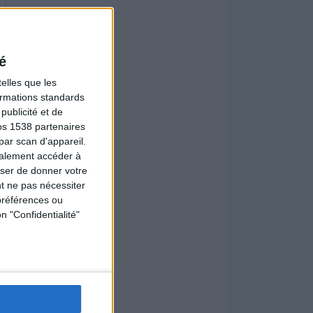
é
elles que les
formations standards
ublicité et de
os 1538 partenaires
par scan d'appareil.
galement accéder à
user de donner votre
t ne pas nécessiter
préférences ou
n "Confidentialité"