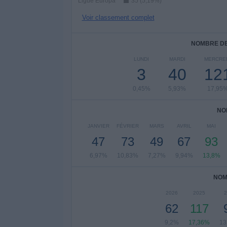
Ligue Europa
35 (5,19%)
Voir classement complet
NOMBRE DE
LUNDI
MARDI
MERCRE
3
40
12
0,45%
5,93%
17,95
NO
JANVIER
FÉVRIER
MARS
AVRIL
MAI
47
73
49
67
93
6,97%
10,83%
7,27%
9,94%
13,8%
NOM
2026
2025
2
62
117
9,2%
17,36%
13