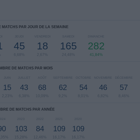
 MATCHS PAR JOUR DE LA SEMAINE
DI
JEUDI
VENDREDI
SAMEDI
DIMANCHE
1
45
18
165
282
%
6,68%
2,67%
24,48%
41,84%
MBRE DE MATCHS PAR MOIS
JUIN
JUILLET
AOÛT
SEPTEMBRE
OCTOBRE
NOVEMBRE
DÉCEMBRE
15
43
68
62
54
46
57
2,23%
6,38%
10,09%
9,2%
8,01%
6,82%
8,46%
BRE DE MATCHS PAR ANNÉE
024
2023
2022
2021
2020
90
103
84
109
109
,35%
15,28%
12,46%
16,17%
16,17%