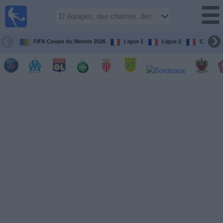
Football
à la TV
Guide
FIFA Coupe du Monde 2026
Ligue 1
Ligue 2
Coupe d
matches en
direct
programme
tv
Équipes
Compétitions
Chaînes
de
TV
Nouvelles