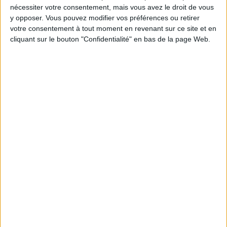
nécessiter votre consentement, mais vous avez le droit de vous
Urena
y opposer. Vous pouvez modifier vos préférences ou retirer
FIFA+
DAZN Gratuit (regarder gratuitement)
votre consentement à tout moment en revenant sur ce site et en
cliquant sur le bouton "Confidentialité" en bas de la page Web.
22:00
Liga FUTVE 2
Miranda
Dynamo Puerto
FIFA+
DAZN Gratuit (regarder gratuitement)
22:30
Liga FUTVE 2
Yaracuyanos
Academia Rey
FIFA+
DAZN Gratuit (regarder gratuitement)
23:00
Liga FUTVE 2
Lara
Zamora FC B
FIFA+
DAZN Gratuit (regarder gratuitement)