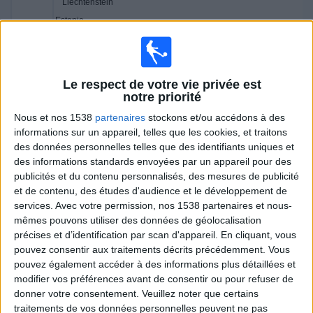
Liechtenstein
Estonie
FIFA+
DAZN Gratuit (regarder gratuitement)
DAZN (Voir en direct)
Le respect de votre vie privée est
Dimanche, 24/05/2026
notre priorité
03:00
Liga Primera
Nous et nos 1538
partenaires
stockons et/ou accédons à des
informations sur un appareil, telles que les cookies, et traitons
UNAN-Managua
des données personnelles telles que des identifiants uniques et
Matiguás FC
des informations standards envoyées par un appareil pour des
publicités et du contenu personnalisés, des mesures de publicité
FIFA+
DAZN Gratuit (regarder gratuitement)
et de contenu, des études d'audience et le développement de
21:30
Liga FUTVE 2
services.
Avec votre permission, nos 1538 partenaires et nous-
mêmes pouvons utiliser des données de géolocalisation
Frontera
précises et d’identification par scan d'appareil. En cliquant, vous
Puerto Cabello B
pouvez consentir aux traitements décrits précédemment. Vous
FIFA+
DAZN Gratuit (regarder gratuitement)
pouvez également accéder à des informations plus détaillées et
modifier vos préférences avant de consentir ou pour refuser de
21:30
Liga FUTVE 2
donner votre consentement.
Veuillez noter que certains
traitements de vos données personnelles peuvent ne pas
El Vigia