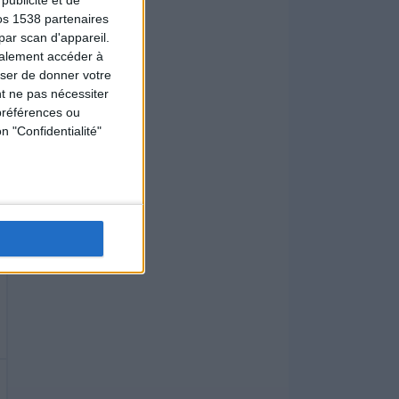
os 1538 partenaires
par scan d'appareil.
galement accéder à
user de donner votre
t ne pas nécessiter
préférences ou
n "Confidentialité"