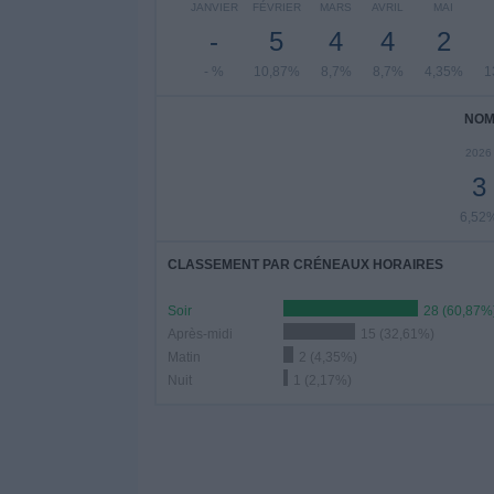
JANVIER
FÉVRIER
MARS
AVRIL
MAI
-
5
4
4
2
- %
10,87%
8,7%
8,7%
4,35%
1
NOM
2026
3
6,52
CLASSEMENT PAR CRÉNEAUX HORAIRES
Soir
28 (60,87%
Après-midi
15 (32,61%)
Matin
2 (4,35%)
Nuit
1 (2,17%)