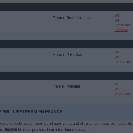
W9
France
République Irlande
W9
Livestream
France 4
W9
France
Pays-Bas
W9
Livestream
W9
France
Pologne
W9
Livestream
NE W9 LIVESTREAM EN FRANCE
te web collecte les données statistiques sur quand et où sont diffusés les matchs de
le
15/02/2023
, nous pouvons fournir les données suivantes :