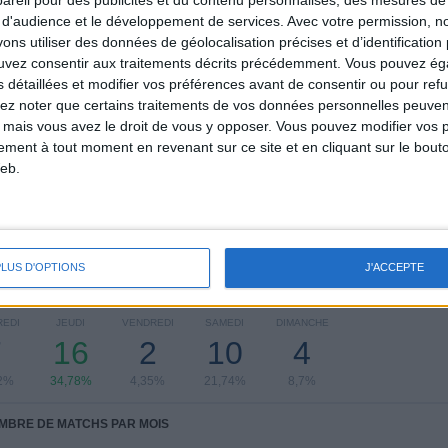
Italie
2 (4,35%)
 d'audience et le développement de services.
Avec votre permission, n
Angleterre
2 (4,35%)
s utiliser des données de géolocalisation précises et d’identification 
ouvez consentir aux traitements décrits précédemment. Vous pouvez é
CLASSEMENT PAR SPORTS
s détaillées et modifier vos préférences avant de consentir ou pour ref
lez noter que certains traitements de vos données personnelles peuven
Football
46 (100%)
 mais vous avez le droit de vous y opposer. Vous pouvez modifier vos 
tement à tout moment en revenant sur ce site et en cliquant sur le bouto
Voir classement complet
eb.
PLUS D'OPTIONS
J'ACCEPTE
 MATCHS PAR JOUR DE LA SEMAINE
EDI
JEUDI
VENDREDI
SAMEDI
DIMANCHE
7
16
2
10
4
2%
34,78%
4,35%
21,74%
8,7%
MBRE DE MATCHS PAR MOIS