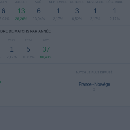
JUIN
JUILLET
AOÛT
SEPTEMBRE
OCTOBRE
NOVEMBRE
DÉCEMBRE
6
13
6
1
3
1
1
3,04%
28,26%
13,04%
2,17%
6,52%
2,17%
2,17%
BRE DE MATCHS PAR ANNÉE
2025
2024
2023
1
5
37
%
2,17%
10,87%
80,43%
MATCH LE PLUS DIFFUSÉ
)
France - Norvège
2