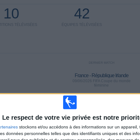
10
42
ITIONS TÉLÉVISÉES
ÉQUIPES TÉLÉVISÉES
DERNIER MATCH
France - République Irlande
09/06/2026 FIFA Coupe du monde
féminine
omicile
Classement des équipes par nombre de matchs à l'extérieur
Le respect de votre vie privée est notre priorit
Marseille
5 (10,87%)
rtenaires
stockons et/ou accédons à des informations sur un appareil, t
France
4 (8,7%)
 des données personnelles telles que des identifiants uniques et des in
Norvège
2 (4,35%)
reil pour des publicités et du contenu personnalisés, des mesures de p