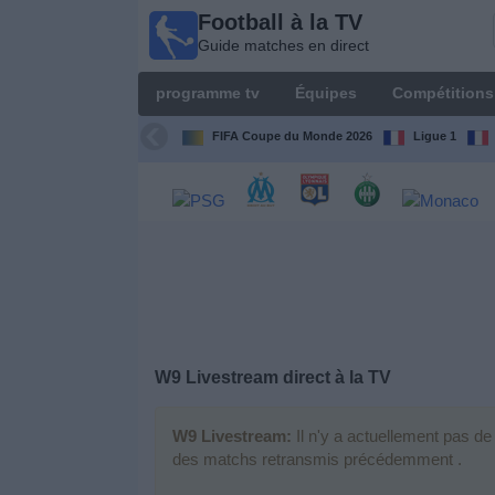
Football à la TV
Football
Guide matches en direct
à la TV
Guide
programme tv
Équipes
Compétitions
matches en
direct
FIFA Coupe du Monde 2026
Ligue 1
programme
tv
Équipes
Compétitions
W9 Livestream
direct à la TV
Chaînes
de
TV
W9 Livestream:
Il n'y a actuellement pas de
des matchs retransmis précédemment .
Nouvelles