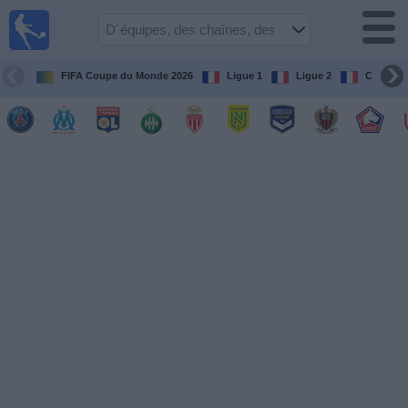
Football
à la TV
Guide
FIFA Coupe du Monde 2026
Ligue 1
Ligue 2
Coupe d
matches en
direct
programme
tv
Équipes
Compétitions
Chaînes
de
TV
Nouvelles