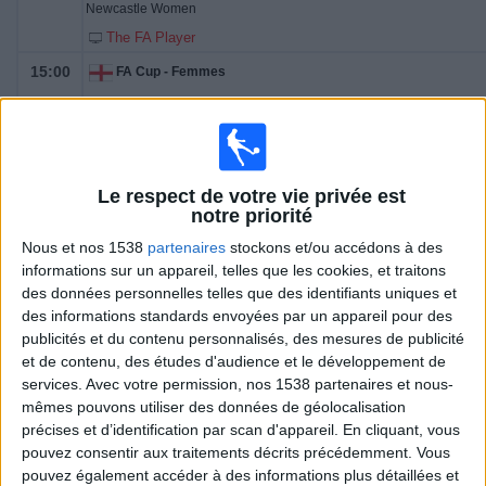
Newcastle Women
The FA Player
15:00
FA Cup - Femmes
Arsenal Féminine
London City Lionesses F
The FA Player
Le respect de votre vie privée est
15:00
FA Cup - Femmes
notre priorité
Nous et nos 1538
partenaires
stockons et/ou accédons à des
Man City Féminine
informations sur un appareil, telles que les cookies, et traitons
Leicester Féminine
des données personnelles telles que des identifiants uniques et
The FA Player
des informations standards envoyées par un appareil pour des
15:00
publicités et du contenu personnalisés, des mesures de publicité
FA Cup - Femmes
et de contenu, des études d'audience et le développement de
Portsmouth Women
services.
Avec votre permission, nos 1538 partenaires et nous-
mêmes pouvons utiliser des données de géolocalisation
Sunderland Féminine
précises et d’identification par scan d'appareil. En cliquant, vous
The FA Player
pouvez consentir aux traitements décrits précédemment. Vous
16:00
FA Cup - Femmes
pouvez également accéder à des informations plus détaillées et