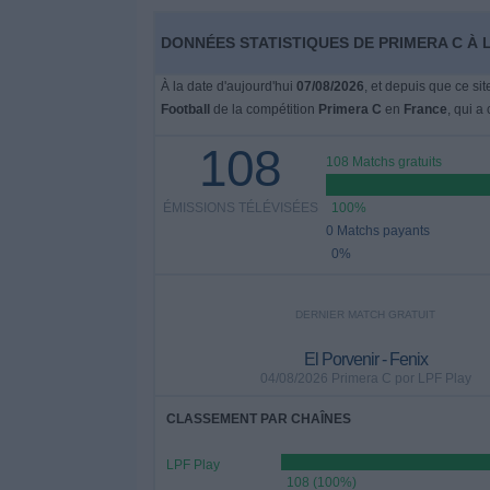
DONNÉES STATISTIQUES DE PRIMERA C À 
Widget
À la date d'aujourd'hui
07/08/2026
, et depuis que ce si
Football
de la compétition
Primera C
en
France
, qui 
108
108 Matchs gratuits
ÉMISSIONS TÉLÉVISÉES
100%
0 Matchs payants
0%
DERNIER MATCH GRATUIT
El Porvenir - Fenix
04/08/2026 Primera C por LPF Play
CLASSEMENT PAR CHAÎNES
LPF Play
108 (100%)