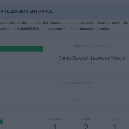
LA TÉLÉVISION EN FRANCE
te web collecte les données statistiques sur quand et où sont diffusés les matchs de
a commencé le
02/03/2026
, nous pouvons fournir les données suivantes :
MATCH LE PLUS DIFFUSÉ
Central Ballester - Leones de Rosario
1
DERNIER MATCH PAYANT
-
- por
MOYENNE
JOURS
TOTAL
1
2
1