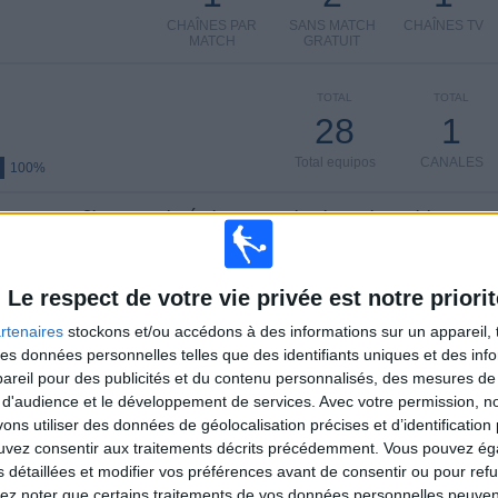
CHAÎNES PAR
SANS MATCH
CHAÎNES TV
MATCH
GRATUIT
TOTAL
TOTAL
28
1
Total equipos
CANALES
100%
Classement des équipes par nombre de matchs en clair
Leones de Rosario
18 (16,67%)
CSR Espanol
12 (11,11%)
Le respect de votre vie privée est notre priorit
Berazategui
12 (11,11%)
rtenaires
stockons et/ou accédons à des informations sur un appareil, t
Central Cordoba
11 (10,19%)
 des données personnelles telles que des identifiants uniques et des in
Def. de Cambaceres
11 (10,19%)
reil pour des publicités et du contenu personnalisés, des mesures de p
Voir classement complet
 d'audience et le développement de services.
Avec votre permission, n
s utiliser des données de géolocalisation précises et d’identification 
ouvez consentir aux traitements décrits précédemment. Vous pouvez é
omicile
Classement des équipes par nombre de matchs à l'extérieur
s détaillées et modifier vos préférences avant de consentir ou pour ref
lez noter que certains traitements de vos données personnelles peuven
Leones de Rosario
10 (9,26%)