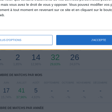
 mais vous avez le droit de vous y opposer. Vous pouvez modifier vos 
Club Lujan
7 (6,48%)
tement à tout moment en revenant sur ce site et en cliquant sur le bouto
CSR Espanol
6 (5,56%)
eb.
Berazategui
6 (5,56%)
Lugano
6 (5,56%)
Voir classement complet
PLUS D'OPTIONS
J'ACCEPTE
 MATCHS PAR JOUR DE LA SEMAINE
REDI
JEUDI
VENDREDI
SAMEDI
DIMANCHE
1
2
14
32
26
3%
1,85%
12,96%
29,63%
24,07%
MBRE DE MATCHS PAR MOIS
JUIN
JUILLET
AOÛT
SEPTEMBRE
OCTOBRE
NOVEMBRE
DÉCEMBRE
17
41
5
-
-
-
-
15,74%
37,96%
4,63%
- %
- %
- %
- %
BRE DE MATCHS PAR ANNÉE