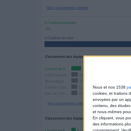
Voir classement complet
0 Chaînes payantes
0%
1 Chaînes en clair
Classement des équipes par nombre de matchs
Leones de Rosario
18 (16,67%)
CSR Espanol
12 (11,11%)
Berazategui
12 (11,11%)
Nous et nos 1538
pa
Central Cordoba
11 (10,19%)
cookies, et traitons
Def. de Cambaceres
11 (10,19%)
envoyées par un appa
Voir classement complet
contenu, des études
et nous-mêmes pouvon
En cliquant, vous p
Classement des équipes par nombre de matchs à d
des informations plu
consentement.
Veuil
Leones de Rosario
8 (7,41%)