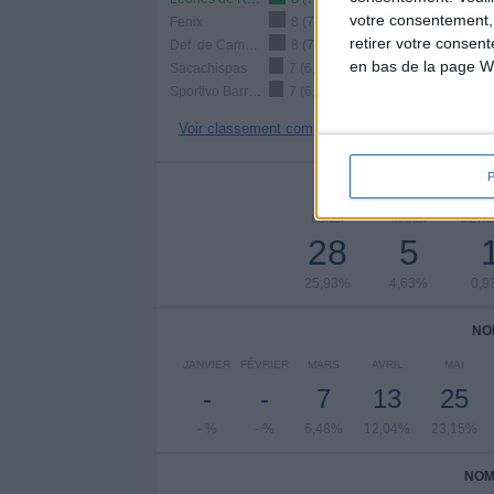
votre consentement,
Fenix
8 (7,41%)
retirer votre consen
Def. de Cambaceres
8 (7,41%)
en bas de la page W
Sacachispas
7 (6,48%)
Sportivo Barracas
7 (6,48%)
Voir classement complet
NOMBRE DE
LUNDI
MARDI
MERC
28
5
25,93%
4,63%
0,9
NO
JANVIER
FÉVRIER
MARS
AVRIL
MAI
-
-
7
13
25
- %
- %
6,48%
12,04%
23,15%
NOM