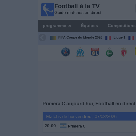
Football à la TV
Football
Guide matches en direct
à la TV
Guide
programme tv
Équipes
Compétitions
matches en
direct
FIFA Coupe du Monde 2026
Ligue 1
programme
tv
Équipes
Compétitions
Primera C aujourd'hui, Football en direct
Chaînes
de
Matchs de hui vendredi, 07/08/2026
TV
20:00
Primera C
Nouvelles