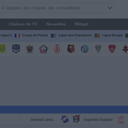
Chaînes de TV
Nouvelles
Widget
Ligue 2
Coupe de France
Ligue des Champions
Ligue Europa
LPF
General Lamadrid
Deportivo Espanol
Play