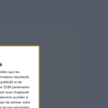
é
elles que les
formations standards
ublicité et de
os 1538 partenaires
par scan d'appareil.
galement accéder à
user de donner votre
t ne pas nécessiter