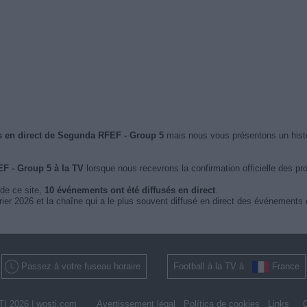
s en direct de Segunda RFEF - Group 5
mais nous vous présentons un hist
F - Group 5 à la TV
lorsque nous recevrons la confirmation officielle des p
 de ce site,
10 événements ont été diffusés en direct
.
rier 2026 et la chaîne qui a le plus souvent diffusé en direct des événeme
Passez à votre fuseau horaire
Football à la TV à
France
I 2026 |
wosti.com
Avertissement légal
Política de cookies
Links