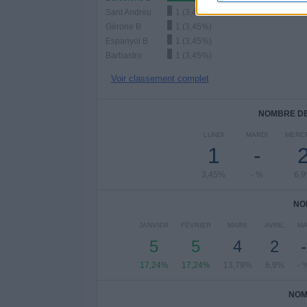
Sant Andreu
1 (3,45%)
Gérone B
1 (3,45%)
Espanyol B
1 (3,45%)
Barbastro
1 (3,45%)
Voir classement complet
NOMBRE DE
LUNDI
MARDI
MERC
1
-
3,45%
- %
6,
NO
JANVIER
FÉVRIER
MARS
AVRIL
MA
5
5
4
2
-
17,24%
17,24%
13,79%
6,9%
- 
NOM