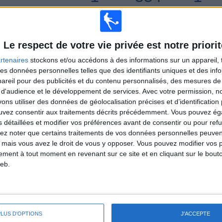
CHAÎNES PAR
SANS MATCH
CHAÎNES TV
MATCH
GRATUIT
Le respect de votre vie privée est notre priorit
TOTAL
TOTAL
100%
18
1
rtenaires
stockons et/ou accédons à des informations sur un appareil, t
 des données personnelles telles que des identifiants uniques et des in
Total equipos
CANALES
reil pour des publicités et du contenu personnalisés, des mesures de p
 d'audience et le développement de services.
Avec votre permission, n
Classement des équipes par nombre de matchs en clair
s utiliser des données de géolocalisation précises et d’identification 
ouvez consentir aux traitements décrits précédemment. Vous pouvez é
29 (100%)
s détaillées et modifier vos préférences avant de consentir ou pour ref
Voir classement complet
lez noter que certains traitements de vos données personnelles peuven
 mais vous avez le droit de vous y opposer. Vous pouvez modifier vos 
tement à tout moment en revenant sur ce site et en cliquant sur le bouto
eb.
omicile
Classement des équipes par nombre de matchs à l'extérieur
PLUS D'OPTIONS
J'ACCEPTE
Barcelone B
12 (41,38%)