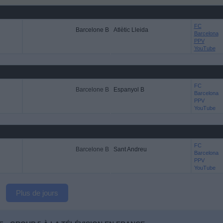
FC
Barcelone B
Atlètic Lleida
Barcelona
PPV
YouTube
FC
Barcelone B
Espanyol B
Barcelona
PPV
YouTube
FC
Barcelone B
Sant Andreu
Barcelona
PPV
YouTube
Plus de jours