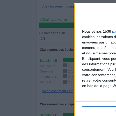
Voir classement complet
1 Chaînes payantes
Nous et nos 1538
pa
0 Chaînes en clair
cookies, et traitons
0%
envoyées par un appa
contenu, des études
Classement des équipes par nombre de matchs
et nous-mêmes pouvon
En cliquant, vous p
Barcelone B
des informations plu
Sant Andreu
2 (6,9%)
consentement.
Veuil
Gérone B
2 (6,9%)
votre consentement,
Espanyol B
2 (6,9%)
retirer votre consen
Barbastro
2 (6,9%)
en bas de la page W
Voir classement complet
Classement des équipes par nombre de matchs à d
Barcelone B
17 (58,62%)