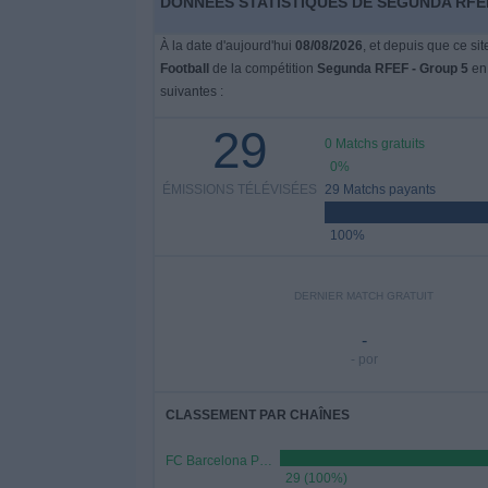
DONNÉES STATISTIQUES DE SEGUNDA RFEF
À la date d'aujourd'hui
08/08/2026
, et depuis que ce si
Football
de la compétition
Segunda RFEF - Group 5
e
suivantes :
29
0 Matchs gratuits
0%
ÉMISSIONS TÉLÉVISÉES
29 Matchs payants
100%
DERNIER MATCH GRATUIT
-
- por
CLASSEMENT PAR CHAÎNES
FC Barcelona PPV YouTube
29 (100%)