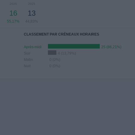
2026
2025
16
13
55,17%
44,83%
CLASSEMENT PAR CRÉNEAUX HORAIRES
Après-midi
25 (86,21%)
Soir
4 (13,79%)
Matin
0 (0%)
Nuit
0 (0%)