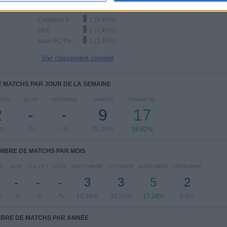
UE Porreres
1 (3,45%)
Castellon B
1 (3,45%)
Olot
1 (3,45%)
Reus FC Reddis
1 (3,45%)
Voir classement complet
 MATCHS PAR JOUR DE LA SEMAINE
REDI
JEUDI
VENDREDI
SAMEDI
DIMANCHE
2
-
-
9
17
9%
- %
- %
31,03%
58,62%
MBRE DE MATCHS PAR MOIS
I
JUIN
JUILLET
AOÛT
SEPTEMBRE
OCTOBRE
NOVEMBRE
DÉCEMBRE
-
-
-
3
3
5
2
%
- %
- %
- %
10,34%
10,34%
17,24%
6,9%
BRE DE MATCHS PAR ANNÉE