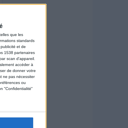
é
elles que les
formations standards
ublicité et de
os 1538 partenaires
par scan d'appareil.
galement accéder à
user de donner votre
t ne pas nécessiter
préférences ou
n "Confidentialité"