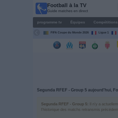
Football à la TV
Football
Guide matches en direct
à la TV
Guide
programme tv
Équipes
Compétitions
matches en
direct
FIFA Coupe du Monde 2026
Ligue 1
programme
tv
Équipes
Compétitions
Segunda RFEF - Group 5 aujourd'hui, Foo
Chaînes
de
TV
Segunda RFEF - Group 5:
Il n'y a actuell
l'historique des matchs retransmis précéde
Nouvelles