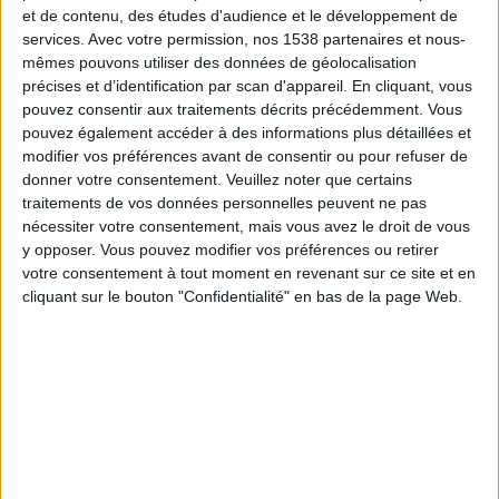
PSG
et de contenu, des études d'audience et le développement de
services.
Avec votre permission, nos 1538 partenaires et nous-
beIN SPORTS HD 1
mêmes pouvons utiliser des données de géolocalisation
précises et d’identification par scan d'appareil. En cliquant, vous
pouvez consentir aux traitements décrits précédemment. Vous
DONNÉES STATISTIQUES DE TROFEO CIUDAD DE PALMA
pouvez également accéder à des informations plus détaillées et
À LA TÉLÉVISION EN FRANCE
modifier vos préférences avant de consentir ou pour refuser de
À la date d'aujourd'hui
08/08/2026
, et depuis que ce site web collecte les
donner votre consentement.
Veuillez noter que certains
données statistiques sur quand et où sont diffusés les matchs de
Football
traitements de vos données personnelles peuvent ne pas
de la compétition
Trofeo Ciudad de Palma
en
France
, qui a commencé le
nécessiter votre consentement, mais vous avez le droit de vous
05/08/2026
, nous pouvons fournir les données suivantes :
y opposer. Vous pouvez modifier vos préférences ou retirer
votre consentement à tout moment en revenant sur ce site et en
1
cliquant sur le bouton "Confidentialité" en bas de la page Web.
ÉMISSIONS TÉLÉVISÉES
0 Matchs gratuits
0%
1 Matchs payants
100%
MATCH LE PLUS DIFFUSÉ