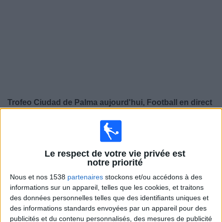
Widget
Trofeo Ciudad de Palma aujourd'hui, Football en direct
×
Trofeo Ciudad de Palma:
Il n'y a actuellement pas de
match retransmis à la TV. Vous pouvez consulter
l'historique des matchs retransmis précédemment .
Le respect de votre vie privée est
notre priorité
Nous et nos 1538
partenaires
stockons et/ou accédons à des
Mercredi, 05/08/2026
informations sur un appareil, telles que les cookies, et traitons
20:00
Trofeo Ciudad de Palma
des données personnelles telles que des identifiants uniques et
des informations standards envoyées par un appareil pour des
Majorque
publicités et du contenu personnalisés, des mesures de publicité