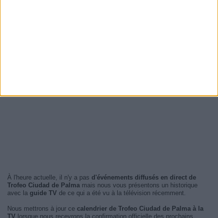
À l'heure actuelle, il n'y a pas
d'événements diffusés en direct de
Trofeo Ciudad de Palma
mais nous vous présentons un historique
avec la
guide TV
de ce qui a été vu à la télévision récemment.
Nous mettrons à jour ce
calendrier de Trofeo Ciudad de Palma à la
TV
lorsque nous recevrons la confirmation officielle des prochains