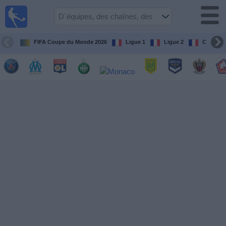
Football
à la TV
Guide
FIFA Coupe du Monde 2026
Ligue 1
Ligue 2
Coupe d
matches en
direct
programme
tv
Équipes
Compétitions
Chaînes
de
TV
Nouvelles