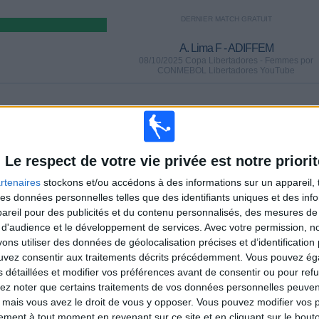
DERNIER MATCH GRATUIT
A. Lima F - ADIFFEM
08/10/2025 Copa Libertadores - Femmes por
CONMEBOL Libertadores YouTube
MATCHS
JOURS
TOTAL
0
301
1
Le respect de votre vie privée est notre priorit
CONSECUTIFS
SANS MATCH
CHAÎNES TV
PAYANTS
GRATUIT
rtenaires
stockons et/ou accédons à des informations sur un appareil, t
 des données personnelles telles que des identifiants uniques et des in
TOTAL
MAXIMUM
TOTAL
reil pour des publicités et du contenu personnalisés, des mesures de p
1
1
3
 d'audience et le développement de services.
Avec votre permission, n
s utiliser des données de géolocalisation précises et d’identification 
COMPÉTITIONS
VS Boca
ADVERSAIRES
ouvez consentir aux traitements décrits précédemment. Vous pouvez é
Juniors F
s détaillées et modifier vos préférences avant de consentir ou pour ref
lez noter que certains traitements de vos données personnelles peuven
CLASSEMENT PAR COMPÉTITIONS
 mais vous avez le droit de vous y opposer. Vous pouvez modifier vos 
tement à tout moment en revenant sur ce site et en cliquant sur le bouto
Copa Libertadores - Femmes
3 (100%)