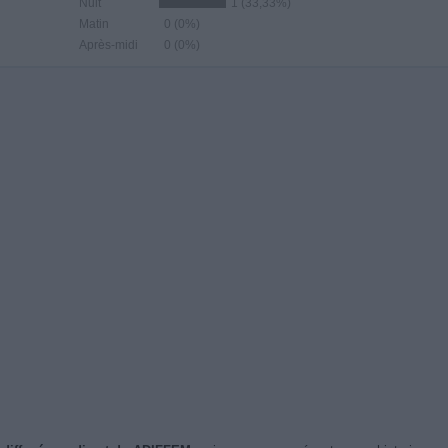
Nuit
1 (33,33%)
Matin
0 (0%)
Après-midi
0 (0%)