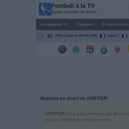
Football à la TV
Football
Guide matches en direct
à la TV
Guide
programme tv
Équipes
Compétitions
matches en
direct
FIFA Coupe du Monde 2026
Ligue 1
programme
tv
Équipes
Compétitions
Matches en direct de
ADIFFEM
Chaînes
de
TV
ADIFFEM:
Il n'y a actuellement pas de matc
matchs retransmis précédemment .
Nouvelles