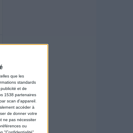
é
elles que les
formations standards
ublicité et de
os 1538 partenaires
par scan d'appareil.
galement accéder à
user de donner votre
t ne pas nécessiter
préférences ou
n "Confidentialité"