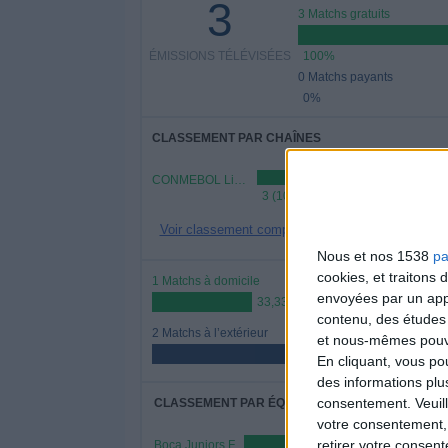
3
3 Matchs gratuits
ÉMISSIONS TÉLÉVISÉES
100%
0 Matchs payants
0%
CLASSEMENT PAR CHAÎNES
CONMEBOL Libertadores YouTube
3 (100%)
Voir classement complet
Nous et nos 1538
pa
cookies, et traitons
1 Matchs à domicile
envoyées par un appa
33,33%
contenu, des études
2 Matchs à l’extérieur
et nous-mêmes pouvon
66,67%
En cliquant, vous p
des informations plu
consentement.
Veuil
CLASSEMENT PAR ÉQUIPES
votre consentement,
retirer votre consen
Boca Juniors F
1 (33,33%)