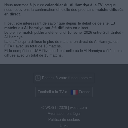
Nous mettrons à jour ce
calendrier du Al Hamriya à la TV
lorsque
nous recevrons la confirmation officielle des prochains
matchs diffusés
en direct
.
Il peut être intéressant de savoir que depuis le début de ce site,
13
matchs du Al Hamriya ont été diffusés en direct
.
Le premier match publié a été le lundi 16 février 2026 entre Gulf United -
Al Hamriya.
La chaîne qui a diffusé le plus de matchs en direct du Al Hamriya est
FIFA+ avec un total de 13 matchs.
Et la compétition UAE Division 1 est celle où le Al Hamriya a été le plus
diffusé avec un total de 13 matchs.
Passez à votre fuseau horaire
Football à la TV à
France
© WOSTI 2026 |
wosti.com
Avertissement légal
Política de cookies
Links