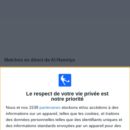
Widget
Matches en direct de
Al Hamriya
×
Al Hamriya:
Il n'y a actuellement pas de match
retransmis à la TV. Vous pouvez consulter l'historique
des matchs retransmis précédemment .
Le respect de votre vie privée est
notre priorité
Vendredi, 22/05/2026
Nous et nos 1538
partenaires
stockons et/ou accédons à des
informations sur un appareil, telles que les cookies, et traitons
16:10
UAE Division 1
des données personnelles telles que des identifiants uniques et
Emirates Club
des informations standards envoyées par un appareil pour des