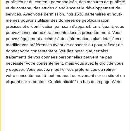
publicités et du contenu personnalisés, des mesures de publicité
Al Hamriya
et de contenu, des études d'audience et le développement de
FIFA+
DAZN Gratuit (regarder gratuitement)
services.
Avec votre permission, nos 1538 partenaires et nous-
mêmes pouvons utiliser des données de géolocalisation
Vendredi, 15/05/2026
précises et d’identification par scan d'appareil. En cliquant, vous
pouvez consentir aux traitements décrits précédemment. Vous
16:05
UAE Division 1
pouvez également accéder à des informations plus détaillées et
modifier vos préférences avant de consentir ou pour refuser de
Al Hamriya
donner votre consentement.
Veuillez noter que certains
Dibba Al-Hisn
traitements de vos données personnelles peuvent ne pas
FIFA+
DAZN Gratuit (regarder gratuitement)
nécessiter votre consentement, mais vous avez le droit de vous
y opposer. Vous pouvez modifier vos préférences ou retirer
votre consentement à tout moment en revenant sur ce site et en
Dimanche, 10/05/2026
cliquant sur le bouton "Confidentialité" en bas de la page Web.
16:05
UAE Division 1
Hatta Club
Al Hamriya
FIFA+
DAZN Gratuit (regarder gratuitement)
Plus de jours