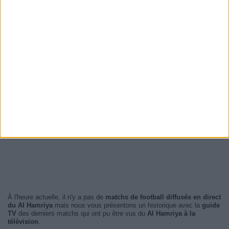
À l'heure actuelle, il n'y a pas de
matchs de football diffusés en direct
du Al Hamriya
mais nous vous présentons un historique avec la
guide
TV
des derniers matchs qui ont pu être vus du
Al Hamriya à la
télévision
.