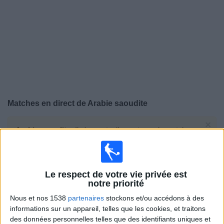
Widget
Matches en direct de
Arabie saoudite
×
Arabie saoudite:
Il n'y a actuellement pas de match
retransmis à la TV. Vous pouvez consulter l'historique
des matchs retransmis précédemment .
Le respect de votre vie privée est
Samedi, 27/06/2026
notre priorité
02:00
FIFA Coupe du Monde 2026
Nous et nos 1538
partenaires
stockons et/ou accédons à des
Phase de groupes
informations sur un appareil, telles que les cookies, et traitons
des données personnelles telles que des identifiants uniques et