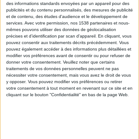
Cap-Vert
des informations standards envoyées par un appareil pour des
Arabie saoudite
publicités et du contenu personnalisés, des mesures de publicité
et de contenu, des études d'audience et le développement de
beIN SPORTS HD 1
beIN SPORTS HD 2
services.
Avec votre permission, nos 1538 partenaires et nous-
mêmes pouvons utiliser des données de géolocalisation
Dimanche, 21/06/2026
précises et d’identification par scan d'appareil. En cliquant, vous
pouvez consentir aux traitements décrits précédemment. Vous
18:00
FIFA Coupe du Monde 2026
pouvez également accéder à des informations plus détaillées et
Phase de groupes
modifier vos préférences avant de consentir ou pour refuser de
Espagne
donner votre consentement.
Veuillez noter que certains
traitements de vos données personnelles peuvent ne pas
Arabie saoudite
nécessiter votre consentement, mais vous avez le droit de vous
W9
M6
beIN SPORTS HD 1
y opposer. Vous pouvez modifier vos préférences ou retirer
votre consentement à tout moment en revenant sur ce site et en
Mardi, 16/06/2026
cliquant sur le bouton "Confidentialité" en bas de la page Web.
00:00
FIFA Coupe du Monde 2026
Phase de groupes
Arabie saoudite
Uruguay
M6
beIN SPORTS HD 1