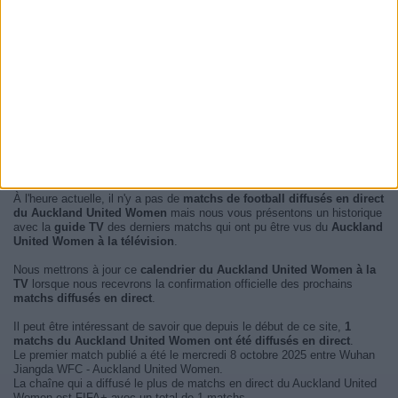
À l'heure actuelle, il n'y a pas de
matchs de football diffusés en direct
du Auckland United Women
mais nous vous présentons un historique
avec la
guide TV
des derniers matchs qui ont pu être vus du
Auckland
United Women à la télévision
.
Nous mettrons à jour ce
calendrier du Auckland United Women à la
TV
lorsque nous recevrons la confirmation officielle des prochains
matchs diffusés en direct
.
Il peut être intéressant de savoir que depuis le début de ce site,
1
matchs du Auckland United Women ont été diffusés en direct
.
Le premier match publié a été le mercredi 8 octobre 2025 entre Wuhan
Jiangda WFC - Auckland United Women.
La chaîne qui a diffusé le plus de matchs en direct du Auckland United
Women est FIFA+ avec un total de 1 matchs.