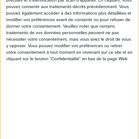
précises et d’identification par scan d'appareil. En cliquant, vous
Auckland United Women
pouvez consentir aux traitements décrits précédemment. Vous
FIFA+
pouvez également accéder à des informations plus détaillées et
modifier vos préférences avant de consentir ou pour refuser de
donner votre consentement.
Veuillez noter que certains
DONNÉES STATISTIQUES DE L'ÉQUIPE AUCKLAND UNITED
traitements de vos données personnelles peuvent ne pas
WOMEN À LA TÉLÉVISION EN FRANCE
nécessiter votre consentement, mais vous avez le droit de vous
y opposer. Vous pouvez modifier vos préférences ou retirer
A la date d'aujourd'hui
08/08/2026
et depuis que ce site recueille les
votre consentement à tout moment en revenant sur ce site et en
données statistiques sur quand et où sont diffusés les matchs de
Football
cliquant sur le bouton "Confidentialité" en bas de la page Web.
de l'équipe
Auckland United Women
à
France
, qui était le
08/10/2025
,
nous pouvons fournir les données suivantes :
1
ÉMISSIONS TÉLÉVISÉES
1 Matchs gratuits
100%
0 Matchs payants
0%
DERNIER MATCH GRATUIT