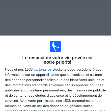
Widget
Matches en direct de
Auckland United Women
Le respect de votre vie privée est
×
notre priorité
Auckland United Women:
Il n'y a actuellement pas de
match retransmis à la TV. Vous pouvez consulter
Nous et nos 1538
partenaires
stockons et/ou accédons à des
l'historique des matchs retransmis précédemment .
informations sur un appareil, telles que les cookies, et traitons
des données personnelles telles que des identifiants uniques et
des informations standards envoyées par un appareil pour des
Mercredi, 08/10/2025
publicités et du contenu personnalisés, des mesures de publicité
et de contenu, des études d'audience et le développement de
10:00
FIFA Women’s Champions Cup
services.
Avec votre permission, nos 1538 partenaires et nous-
mêmes pouvons utiliser des données de géolocalisation
Wuhan Jiangda WFC