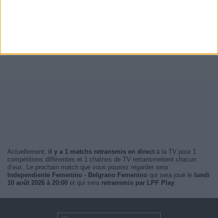
Actuellement,
il y a 1 matchs retransmis en direct
à la TV pour 1
compétitions différentes et 1 chaînes de TV retransmettent chacun
d’eux. Le prochain match que vous pourrez regarder sera
Independiente Femenino - Belgrano Femenino
qui sera joué le
lundi
10 août 2026 à 20:00
et qui sera
retransmis par LPF Play
.