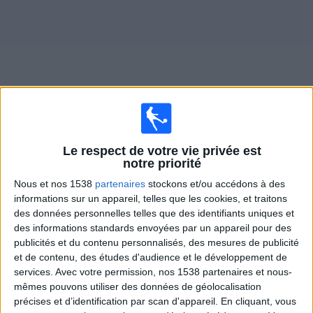
Widget
Matches en direct de
Belgrano Femenino
Le respect de votre vie privée est
notre priorité
Lundi, 10/08/2026
Nous et nos 1538
partenaires
stockons et/ou accédons à des
20:00
Primera A Women
informations sur un appareil, telles que les cookies, et traitons
des données personnelles telles que des identifiants uniques et
Independiente Femenino
des informations standards envoyées par un appareil pour des
publicités et du contenu personnalisés, des mesures de publicité
Belgrano Femenino
et de contenu, des études d'audience et le développement de
services.
Avec votre permission, nos 1538 partenaires et nous-
LPF Play
mêmes pouvons utiliser des données de géolocalisation
précises et d’identification par scan d'appareil. En cliquant, vous