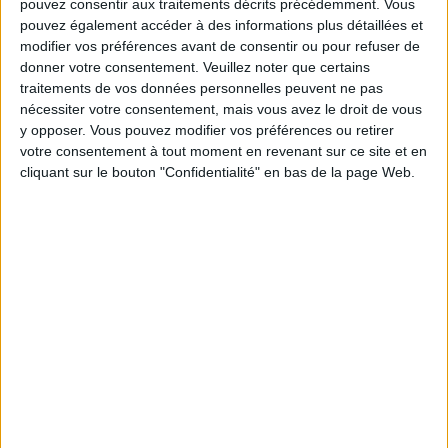
pouvez consentir aux traitements décrits précédemment. Vous
DONNÉES STATISTIQUES DE L'ÉQUIPE BELGRANO
pouvez également accéder à des informations plus détaillées et
FEMENINO À LA TÉLÉVISION EN FRANCE
modifier vos préférences avant de consentir ou pour refuser de
donner votre consentement.
Veuillez noter que certains
A la date d'aujourd'hui
08/08/2026
et depuis que ce site recueille les
traitements de vos données personnelles peuvent ne pas
données statistiques sur quand et où sont diffusés les matchs de
Football
nécessiter votre consentement, mais vous avez le droit de vous
de l'équipe
Belgrano Femenino
à
France
, qui était le
15/03/2026
, nous
y opposer. Vous pouvez modifier vos préférences ou retirer
pouvons fournir les données suivantes :
votre consentement à tout moment en revenant sur ce site et en
cliquant sur le bouton "Confidentialité" en bas de la page Web.
17
ÉMISSIONS TÉLÉVISÉES
17 Matchs gratuits
100%
0 Matchs payants
0%
DERNIER MATCH GRATUIT
Belgrano Femenino - CA Huracán Femenino
02/08/2026 Primera A Women por LPF Play