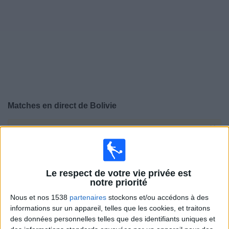
Widget
Matches en direct de
Bolivie
×
Bolivie:
Il n'y a actuellement pas de match retransmis à
la TV. Vous pouvez consulter l'historique des matchs
retransmis précédemment .
Le respect de votre vie privée est
notre priorité
Mardi, 09/06/2026
Nous et nos 1538
partenaires
stockons et/ou accédons à des
22:00
CONMEBOL Liga de Naciones Femenina
informations sur un appareil, telles que les cookies, et traitons
des données personnelles telles que des identifiants uniques et
Pérou