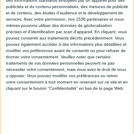
des informations standards envoyées par un appareil pour des
Bolivie
publicités et du contenu personnalisés, des mesures de publicité
CONMEBOL YouTube
et de contenu, des études d'audience et le développement de
services.
Avec votre permission, nos 1538 partenaires et nous-
Vendredi, 05/06/2026
mêmes pouvons utiliser des données de géolocalisation
précises et d’identification par scan d'appareil. En cliquant, vous
22:00
CONMEBOL Liga de Naciones Femenina
pouvez consentir aux traitements décrits précédemment. Vous
pouvez également accéder à des informations plus détaillées et
Bolivie
modifier vos préférences avant de consentir ou pour refuser de
Paraguay
donner votre consentement.
Veuillez noter que certains
CONMEBOL YouTube
traitements de vos données personnelles peuvent ne pas
nécessiter votre consentement, mais vous avez le droit de vous
y opposer. Vous pouvez modifier vos préférences ou retirer
Jeudi, 30/04/2026
votre consentement à tout moment en revenant sur ce site et en
22:00
Sudamericano Femenino Sub-17
cliquant sur le bouton "Confidentialité" en bas de la page Web.
Colombie
Bolivie
CONMEBOL YouTube
Plus de jours