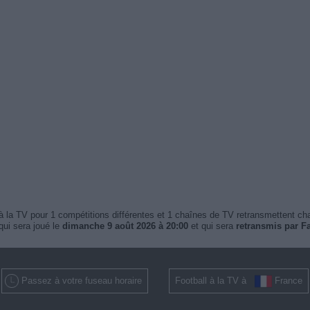
 la TV pour 1 compétitions différentes et 1 chaînes de TV retransmettent c
ui sera joué le
dimanche 9 août 2026 à 20:00
et qui sera
retransmis par Fa
Passez à votre fuseau horaire
Football à la TV à
France