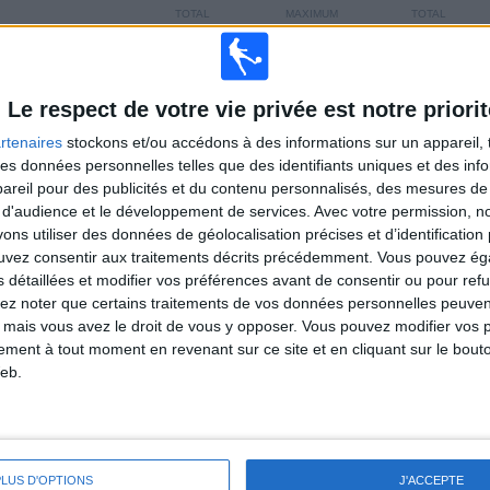
TOTAL
MAXIMUM
TOTAL
1
2
17
COMPÉTITIONS
VS
ADVERSAIRES
Comerciantes
Le respect de votre vie privée est notre priorit
Unidos
rtenaires
stockons et/ou accédons à des informations sur un appareil, t
CLASSEMENT PAR COMPÉTITIONS
 des données personnelles telles que des identifiants uniques et des in
reil pour des publicités et du contenu personnalisés, des mesures de p
Liga 1 Pérou
20 (100%)
 d'audience et le développement de services.
Avec votre permission, n
s utiliser des données de géolocalisation précises et d’identification 
Voir classement complet
ouvez consentir aux traitements décrits précédemment. Vous pouvez é
s détaillées et modifier vos préférences avant de consentir ou pour ref
lez noter que certains traitements de vos données personnelles peuven
 mais vous avez le droit de vous y opposer. Vous pouvez modifier vos 
tement à tout moment en revenant sur ce site et en cliquant sur le bouto
eb.
 MATCHS PAR JOUR DE LA SEMAINE
REDI
JEUDI
VENDREDI
SAMEDI
DIMANCHE
-
-
3
6
6
%
- %
15%
30%
30%
PLUS D'OPTIONS
J'ACCEPTE