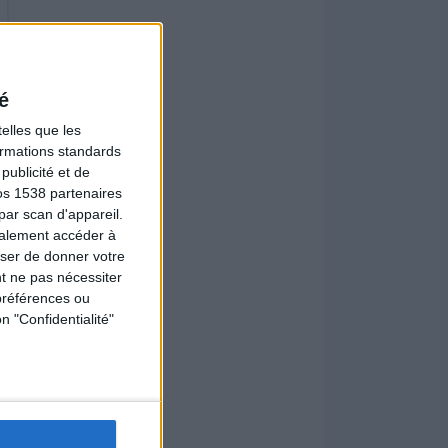
é
elles que les
formations standards
ublicité et de
os 1538 partenaires
par scan d'appareil.
galement accéder à
user de donner votre
t ne pas nécessiter
préférences ou
n "Confidentialité"