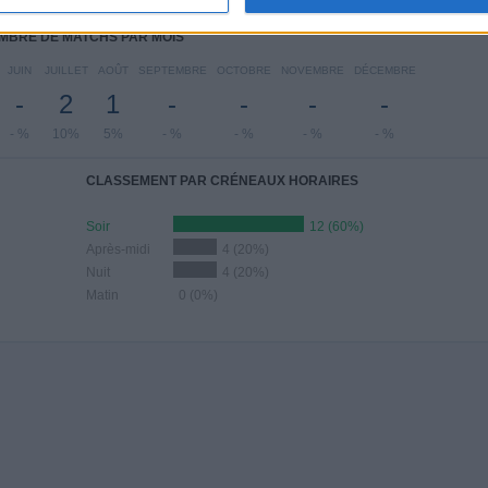
MBRE DE MATCHS PAR MOIS
JUIN
JUILLET
AOÛT
SEPTEMBRE
OCTOBRE
NOVEMBRE
DÉCEMBRE
-
2
1
-
-
-
-
- %
10%
5%
- %
- %
- %
- %
CLASSEMENT PAR CRÉNEAUX HORAIRES
Soir
12 (60%)
Après-midi
4 (20%)
Nuit
4 (20%)
Matin
0 (0%)