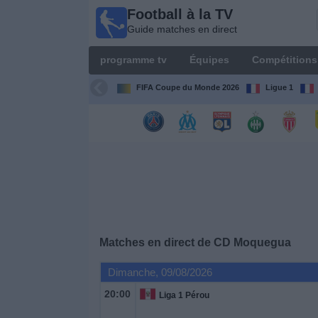
Football à la TV
Football
Guide matches en direct
à la TV
Guide
programme tv
Équipes
Compétitions
matches en
direct
FIFA Coupe du Monde 2026
Ligue 1
programme
tv
Équipes
Compétitions
Matches en direct de
CD Moquegua
Chaînes
de
Dimanche, 09/08/2026
TV
20:00
Liga 1 Pérou
Nouvelles