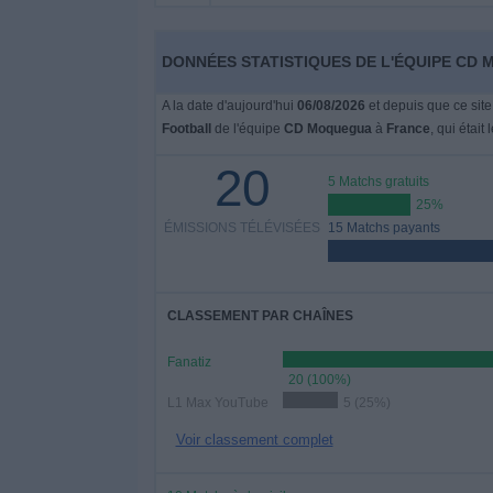
Widget
DONNÉES STATISTIQUES DE L'ÉQUIPE CD 
A la date d'aujourd'hui
06/08/2026
et depuis que ce site
Football
de l'équipe
CD Moquegua
à
France
, qui était 
20
5 Matchs gratuits
25%
ÉMISSIONS TÉLÉVISÉES
15 Matchs payants
CLASSEMENT PAR CHAÎNES
Fanatiz
20 (100%)
L1 Max YouTube
5 (25%)
Voir classement complet