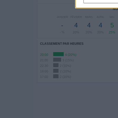
NO
JANVIER
FÉVRIER
MARS
AVRIL
MAI
-
4
4
4
5
- %
20%
20%
20%
25%
CLASSEMENT PAR HEURES
20:00
4 (20%)
21:00
3 (15%)
22:30
2 (10%)
18:00
2 (10%)
17:00
2 (10%)