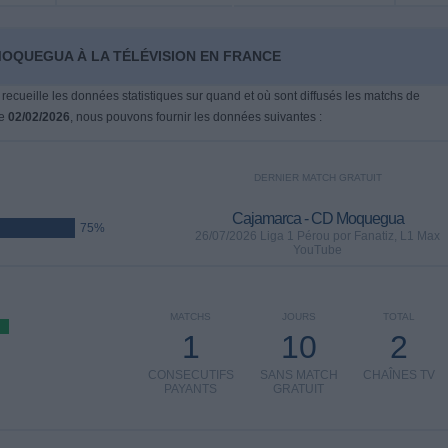
MOQUEGUA À LA TÉLÉVISION EN FRANCE
 recueille les données statistiques sur quand et où sont diffusés les matchs de
le
02/02/2026
, nous pouvons fournir les données suivantes :
DERNIER MATCH GRATUIT
Cajamarca - CD Moquegua
75%
26/07/2026 Liga 1 Pérou por Fanatiz, L1 Max
YouTube
MATCHS
JOURS
TOTAL
1
10
2
CONSECUTIFS
SANS MATCH
CHAÎNES TV
PAYANTS
GRATUIT