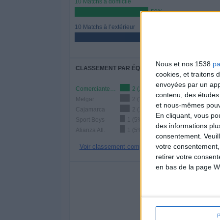
10 Matchs à domicile
50%
10 Matchs à l’extérieur
50%
Nous et nos 1538
pa
CLASSEMENT PAR ÉQUIPES
cookies, et traitons
envoyées par un appa
Comerciantes Unidos
2 (10%)
contenu, des études
Melgar
2 (10%)
et nous-mêmes pouvon
Cajamarca
2 (10%)
En cliquant, vous p
Sport Boys
1 (5%)
des informations plu
Alianza Atl.
1 (5%)
consentement.
Veuil
votre consentement,
Voir classement complet
retirer votre consen
en bas de la page W
NOMBRE DE
LUNDI
MARDI
MERC
4
1
20%
5%
- 