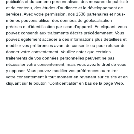
Central Cordoba
publicités et du contenu personnalisés, des mesures de publicité
et de contenu, des études d'audience et le développement de
San Lorenzo
services.
Avec votre permission, nos 1538 partenaires et nous-
Fanatiz (Voir en direct)
mêmes pouvons utiliser des données de géolocalisation
précises et d’identification par scan d'appareil. En cliquant, vous
Vendredi, 31/07/2026
pouvez consentir aux traitements décrits précédemment. Vous
pouvez également accéder à des informations plus détaillées et
02:15
Première Division Argentine
modifier vos préférences avant de consentir ou pour refuser de
Torneo Clausura
donner votre consentement.
Veuillez noter que certains
traitements de vos données personnelles peuvent ne pas
Central Cordoba
nécessiter votre consentement, mais vous avez le droit de vous
Atlético Tucumán
y opposer. Vous pouvez modifier vos préférences ou retirer
Fanatiz (Voir en direct)
votre consentement à tout moment en revenant sur ce site et en
cliquant sur le bouton "Confidentialité" en bas de la page Web.
Vendredi, 24/07/2026
21:45
Première Division Argentine
Torneo Clausura
Gimnasia Mendoza
Central Cordoba
Fanatiz (Voir en direct)