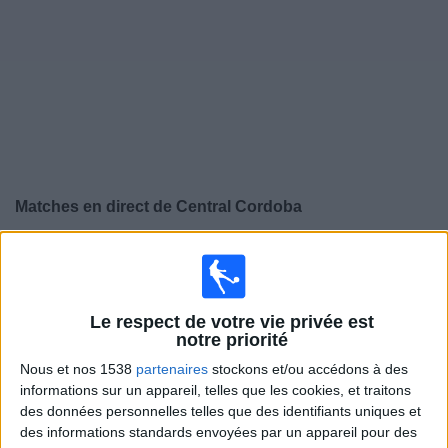
Widget
Matches en direct de
Central Cordoba
×
Central Cordoba:
Il n'y a actuellement pas de match
retransmis à la TV. Vous pouvez consulter l'historique
des matchs retransmis précédemment .
Le respect de votre vie privée est
notre priorité
Mardi, 04/08/2026
Nous et nos 1538
partenaires
stockons et/ou accédons à des
informations sur un appareil, telles que les cookies, et traitons
02:15
Première Division Argentine
des données personnelles telles que des identifiants uniques et
Torneo Clausura
des informations standards envoyées par un appareil pour des