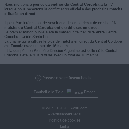
Nous mettrons à jour ce
calendrier du Central Cordoba à la TV
lorsque nous recevrons la confirmation officielle des prochains
matchs
diffusés en direct
.
Il peut être intéressant de savoir que depuis le début de ce site,
16
matchs du Central Cordoba ont été diffusés en direct
.
Le premier match publié a été le samedi 7 février 2026 entre Central
Cordoba - Unión Santa Fe.
La chaîne qui a diffusé le plus de matchs en direct du Central Cordoba
est Fanatiz avec un total de 16 matchs.
Et la compétition Première Division Argentine est celle où le Central
Cordoba a été le plus diffusé avec un total de 16 matchs.
Passez à votre fuseau horaire
Football à la TV à
France
© WOSTI 2026 |
wosti.com
Avertissement légal
Política de cookies
Links