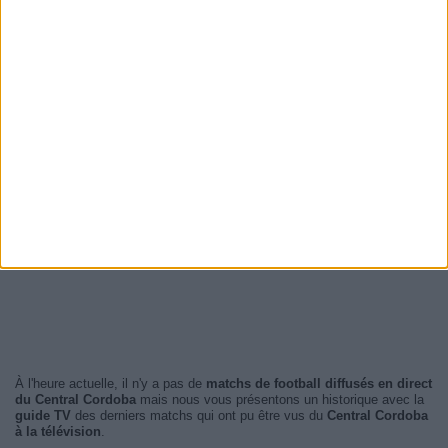
À l'heure actuelle, il n'y a pas de
matchs de football diffusés en direct
du Central Cordoba
mais nous vous présentons un historique avec la
guide TV
des derniers matchs qui ont pu être vus du
Central Cordoba
à la télévision
.