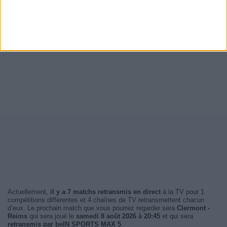
Actuellement,
il y a 7 matchs retransmis en direct
à la TV pour 1
compétitions différentes et 4 chaînes de TV retransmettent chacun
d’eux. Le prochain match que vous pourrez regarder sera
Clermont -
Reims
qui sera joué le
samedi 8 août 2026 à 20:45
et qui sera
retransmis par beIN SPORTS MAX 5
.