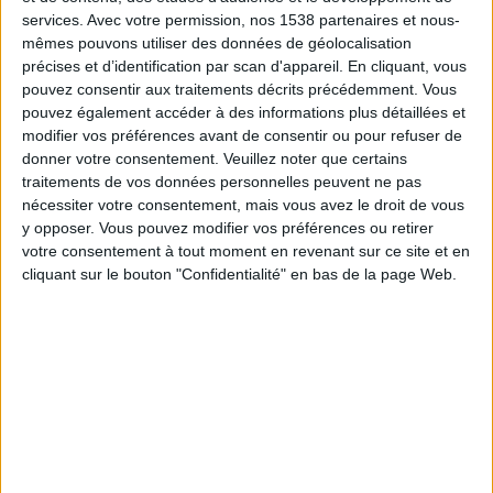
20:45
Ligue 2
services.
Avec votre permission, nos 1538 partenaires et nous-
mêmes pouvons utiliser des données de géolocalisation
Saint-Étienne
précises et d’identification par scan d'appareil. En cliquant, vous
Clermont
pouvez consentir aux traitements décrits précédemment. Vous
pouvez également accéder à des informations plus détaillées et
beIN SPORTS HD 1
modifier vos préférences avant de consentir ou pour refuser de
donner votre consentement.
Veuillez noter que certains
Vendredi, 21/08/2026
traitements de vos données personnelles peuvent ne pas
nécessiter votre consentement, mais vous avez le droit de vous
20:00
Ligue 2
y opposer. Vous pouvez modifier vos préférences ou retirer
votre consentement à tout moment en revenant sur ce site et en
Clermont
cliquant sur le bouton "Confidentialité" en bas de la page Web.
Dijon
beIN SPORTS MAX 5
Plus de jours
DONNÉES STATISTIQUES DE L'ÉQUIPE CLERMONT À LA
TÉLÉVISION EN FRANCE