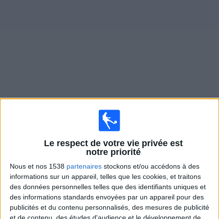
Widget
Matches en direct de
Clermont
Matchs de hui samedi, 08/08/2026
20:45
Ligue 2
Le respect de votre vie privée est
notre priorité
Clermont
Nous et nos 1538
partenaires
stockons et/ou accédons à des
Reims
informations sur un appareil, telles que les cookies, et traitons
beIN SPORTS MAX 5
des données personnelles telles que des identifiants uniques et
des informations standards envoyées par un appareil pour des
publicités et du contenu personnalisés, des mesures de publicité
Vendredi, 14/08/2026
et de contenu, des études d'audience et le développement de