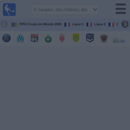
Football
à la TV
Guide
FIFA Coupe du Monde 2026
Ligue 1
Ligue 2
Coupe d
matches en
direct
programme
tv
Équipes
Compétitions
Chaînes
de
TV
Nouvelles