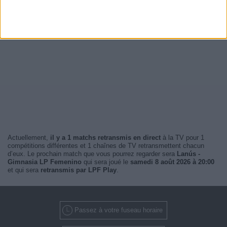
Actuellement,
il y a 1 matchs retransmis en direct
à la TV pour 1
compétitions différentes et 1 chaînes de TV retransmettent chacun
d’eux. Le prochain match que vous pourrez regarder sera
Lanús -
Gimnasia LP Femenino
qui sera joué le
samedi 8 août 2026 à 20:00
et qui sera
retransmis par LPF Play
.
Passez à votre fuseau horaire