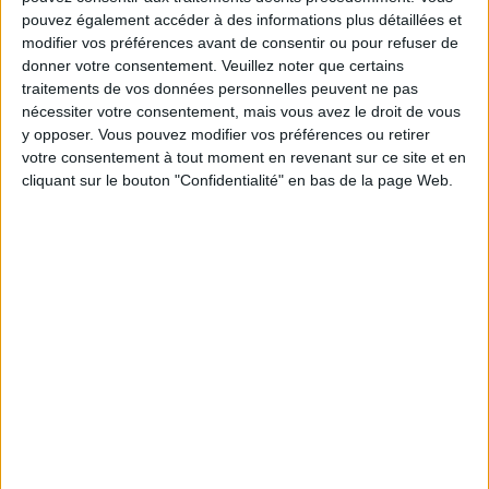
FEMENINO À LA TÉLÉVISION EN FRANCE
pouvez également accéder à des informations plus détaillées et
modifier vos préférences avant de consentir ou pour refuser de
A la date d'aujourd'hui
06/08/2026
et depuis que ce site recueille les
donner votre consentement.
Veuillez noter que certains
données statistiques sur quand et où sont diffusés les matchs de
Football
traitements de vos données personnelles peuvent ne pas
de l'équipe
Gimnasia LP Femenino
à
France
, qui était le
15/03/2026
,
nécessiter votre consentement, mais vous avez le droit de vous
nous pouvons fournir les données suivantes :
y opposer. Vous pouvez modifier vos préférences ou retirer
votre consentement à tout moment en revenant sur ce site et en
17
cliquant sur le bouton "Confidentialité" en bas de la page Web.
ÉMISSIONS TÉLÉVISÉES
17 Matchs gratuits
100%
0 Matchs payants
0%
DERNIER MATCH GRATUIT
Gimnasia LP Femenino - San Luis FC
02/08/2026 Primera A Women por LPF Play
CLASSEMENT PAR CHAÎNES