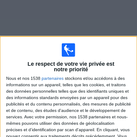
Widget
Matches en direct de
Gimnasia LP Femenino
Le respect de votre vie privée est
notre priorité
Demain samedi, 08/08/2026
Nous et nos 1538
partenaires
stockons et/ou accédons à des
informations sur un appareil, telles que les cookies, et traitons
20:00
Primera A Women
des données personnelles telles que des identifiants uniques et
des informations standards envoyées par un appareil pour des
Lanús
publicités et du contenu personnalisés, des mesures de publicité
Gimnasia LP Femenino
et de contenu, des études d'audience et le développement de
LPF Play
services.
Avec votre permission, nos 1538 partenaires et nous-
mêmes pouvons utiliser des données de géolocalisation
précises et d’identification par scan d'appareil. En cliquant, vous
DONNÉES STATISTIQUES DE L'ÉQUIPE GIMNASIA LP
pouvez consentir aux traitements décrits précédemment. Vous