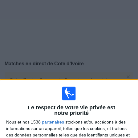
Widget
Matches en direct de
Cote d'Ivoire
×
Cote d'Ivoire:
Il n'y a actuellement pas de match
retransmis à la TV. Vous pouvez consulter l'historique
des matchs retransmis précédemment .
Le respect de votre vie privée est
Vendredi, 31/07/2026
notre priorité
19:00
Women’s Africa Cup of Nations
Nous et nos 1538
partenaires
stockons et/ou accédons à des
Phase de groupes
informations sur un appareil, telles que les cookies, et traitons
des données personnelles telles que des identifiants uniques et