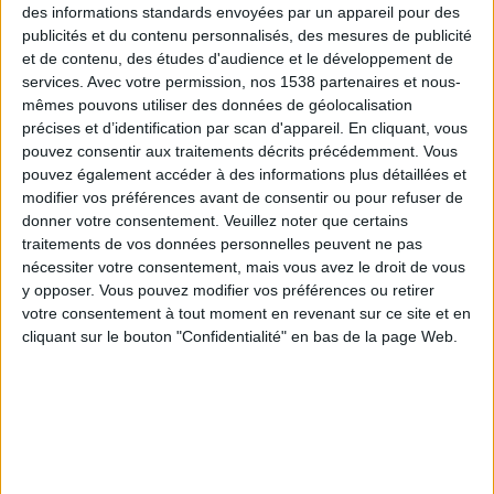
Afrique du Sud
des informations standards envoyées par un appareil pour des
Cote d'Ivoire
publicités et du contenu personnalisés, des mesures de publicité
et de contenu, des études d'audience et le développement de
beIN SPORTS MAX 5
services.
Avec votre permission, nos 1538 partenaires et nous-
mêmes pouvons utiliser des données de géolocalisation
Mardi, 30/06/2026
précises et d’identification par scan d'appareil. En cliquant, vous
pouvez consentir aux traitements décrits précédemment. Vous
19:00
FIFA Coupe du Monde 2026
pouvez également accéder à des informations plus détaillées et
1/16 de finale
modifier vos préférences avant de consentir ou pour refuser de
Cote d'Ivoire
donner votre consentement.
Veuillez noter que certains
traitements de vos données personnelles peuvent ne pas
Norvège
nécessiter votre consentement, mais vous avez le droit de vous
M6
beIN SPORTS HD 1
y opposer. Vous pouvez modifier vos préférences ou retirer
votre consentement à tout moment en revenant sur ce site et en
Jeudi, 25/06/2026
cliquant sur le bouton "Confidentialité" en bas de la page Web.
22:00
FIFA Coupe du Monde 2026
Phase de groupes
Curaçao
Cote d'Ivoire
beIN SPORTS HD 1
beIN SPORTS HD 2