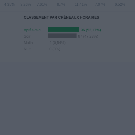
4,35%
3,26%
7,61%
8,7%
11,41%
7,07%
6,52%
CLASSEMENT PAR CRÉNEAUX HORAIRES
Après-midi
96 (52,17%)
Soir
87 (47,28%)
Matin
1 (0,54%)
Nuit
0 (0%)