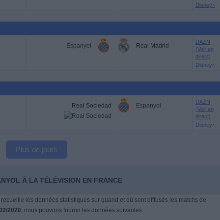
Disney+
DAZN
Espanyol
Real Madrid
(Voir en
direct)
Disney+
DAZN
Real Sociedad
Espanyol
(Voir en
direct)
Disney+
Plus de jours
ANYOL À LA TÉLÉVISION EN FRANCE
 recueille les données statistiques sur quand et où sont diffusés les matchs de
02/2020
, nous pouvons fournir les données suivantes :