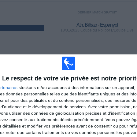
DERNIER MATCH GRATUIT
Ath. Bilbao - Espanyol
18/01/2023 Coupe du Roi por L'Équipe Live
MATCHS
JOURS
TOTAL
109
1296
17
CONSECUTIFS
SANS MATCH
CHAÎNES TV
Le respect de votre vie privée est notre priorit
PAYANTS
GRATUIT
rtenaires
stockons et/ou accédons à des informations sur un appareil, t
 des données personnelles telles que des identifiants uniques et des in
reil pour des publicités et du contenu personnalisés, des mesures de p
 d'audience et le développement de services.
Avec votre permission, n
s utiliser des données de géolocalisation précises et d’identification 
TOTAL
MAXIMUM
TOTAL
ouvez consentir aux traitements décrits précédemment. Vous pouvez é
5
9
35
s détaillées et modifier vos préférences avant de consentir ou pour ref
COMPÉTITIONS
VS FC Séville
ADVERSAIRES
lez noter que certains traitements de vos données personnelles peuven