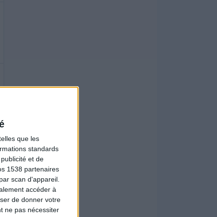
é
elles que les
formations standards
ublicité et de
os 1538 partenaires
par scan d'appareil.
galement accéder à
user de donner votre
t ne pas nécessiter