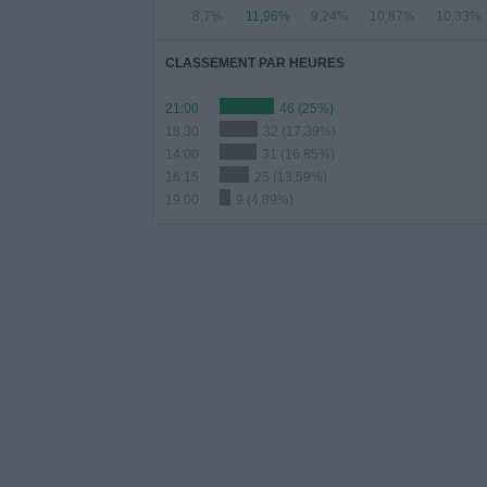
8,7%
11,96%
9,24%
10,87%
10,33%
CLASSEMENT PAR HEURES
21:00
46 (25%)
18:30
32 (17,39%)
14:00
31 (16,85%)
16:15
25 (13,59%)
19:00
9 (4,89%)