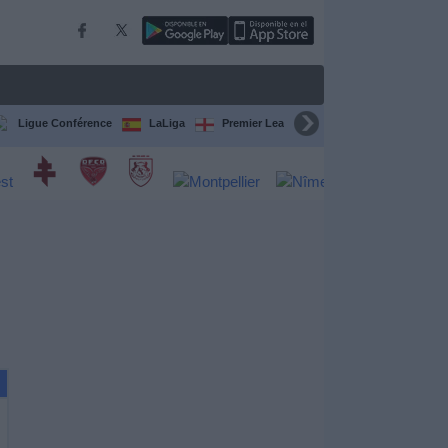
Ligue Conférence
LaLiga
Premier League
Bundesliga
C