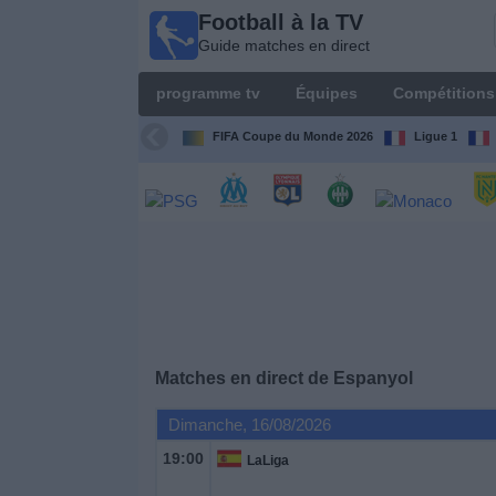
Football à la TV
Football
Guide matches en direct
à la TV
Guide
programme tv
Équipes
Compétitions
matches en
direct
FIFA Coupe du Monde 2026
Ligue 1
programme
tv
Équipes
Compétitions
Matches en direct de
Espanyol
Chaînes
de
Dimanche, 16/08/2026
TV
19:00
LaLiga
Nouvelles