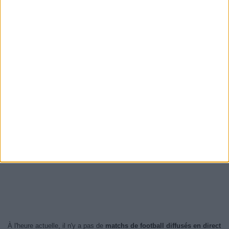
À l'heure actuelle, il n'y a pas de
matchs de football diffusés en direct