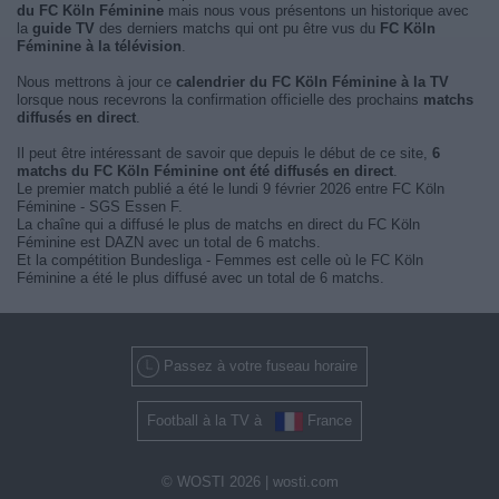
du FC Köln Féminine
mais nous vous présentons un historique avec
la
guide TV
des derniers matchs qui ont pu être vus du
FC Köln
Féminine à la télévision
.
Nous mettrons à jour ce
calendrier du FC Köln Féminine à la TV
lorsque nous recevrons la confirmation officielle des prochains
matchs
diffusés en direct
.
Il peut être intéressant de savoir que depuis le début de ce site,
6
matchs du FC Köln Féminine ont été diffusés en direct
.
Le premier match publié a été le lundi 9 février 2026 entre FC Köln
Féminine - SGS Essen F.
La chaîne qui a diffusé le plus de matchs en direct du FC Köln
Féminine est DAZN avec un total de 6 matchs.
Et la compétition Bundesliga - Femmes est celle où le FC Köln
Féminine a été le plus diffusé avec un total de 6 matchs.
Passez à votre fuseau horaire
Football à la TV à
France
© WOSTI 2026 |
wosti.com