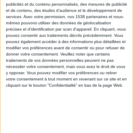
Hamburger SV Frauen
publicités et du contenu personnalisés, des mesures de publicité
et de contenu, des études d'audience et le développement de
DAZN (Voir en direct)
services.
Avec votre permission, nos 1538 partenaires et nous-
mêmes pouvons utiliser des données de géolocalisation
Lundi, 27/04/2026
précises et d’identification par scan d'appareil. En cliquant, vous
18:00
Bundesliga - Femmes
pouvez consentir aux traitements décrits précédemment. Vous
pouvez également accéder à des informations plus détaillées et
Hoffenheim Féminine
modifier vos préférences avant de consentir ou pour refuser de
donner votre consentement.
Veuillez noter que certains
FC Köln Féminine
traitements de vos données personnelles peuvent ne pas
DAZN (Voir en direct)
nécessiter votre consentement, mais vous avez le droit de vous
y opposer. Vous pouvez modifier vos préférences ou retirer
Dimanche, 15/03/2026
votre consentement à tout moment en revenant sur ce site et en
cliquant sur le bouton "Confidentialité" en bas de la page Web.
17:00
Bundesliga - Femmes
FC Köln Féminine
FC Bayern Féminine
DAZN (Voir en direct)
Plus de jours