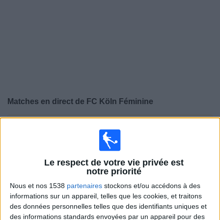
Widget
Matches en direct de
FC Köln Féminine
×
FC Köln Féminine:
Il n'y a actuellement pas de match
retransmis à la TV. Vous pouvez consulter l'historique
des matchs retransmis précédemment .
Le respect de votre vie privée est
notre priorité
Samedi, 09/05/2026
Nous et nos 1538
partenaires
stockons et/ou accédons à des
12:00
Bundesliga - Femmes
informations sur un appareil, telles que les cookies, et traitons
des données personnelles telles que des identifiants uniques et
FC Köln Féminine
des informations standards envoyées par un appareil pour des