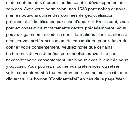
et de contenu, des études d'audience et le développement de
Tokyo
services.
Avec votre permission, nos 1538 partenaires et nous-
J.LEAGUE International YouTube
mêmes pouvons utiliser des données de géolocalisation
précises et d’identification par scan d'appareil. En cliquant, vous
Dimanche, 22/03/2026
pouvez consentir aux traitements décrits précédemment. Vous
pouvez également accéder à des informations plus détaillées et
06:00
J1 League
modifier vos préférences avant de consentir ou pour refuser de
donner votre consentement.
Veuillez noter que certains
Beleza F
traitements de vos données personnelles peuvent ne pas
Tokyo
nécessiter votre consentement, mais vous avez le droit de vous
J.LEAGUE International YouTube
y opposer. Vous pouvez modifier vos préférences ou retirer
votre consentement à tout moment en revenant sur ce site et en
Samedi, 07/03/2026
cliquant sur le bouton "Confidentialité" en bas de la page Web.
06:00
J1 League
Tokyo
Yokohama M.
J.LEAGUE International YouTube
DONNÉES STATISTIQUES DE L'ÉQUIPE TOKYO À LA