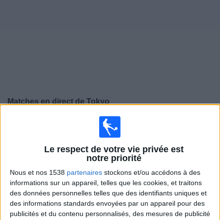
Widget
Matches en direct de
Tokyo
×
Tokyo:
Il n'y a actuellement pas de match retransmis à
la TV. Vous pouvez consulter l'historique des matchs
retransmis précédemment .
Le respect de votre vie privée est
notre priorité
Nous et nos 1538
partenaires
stockons et/ou accédons à des
Mercredi, 29/04/2026
informations sur un appareil, telles que les cookies, et traitons
09:00
J1 League
des données personnelles telles que des identifiants uniques et
des informations standards envoyées par un appareil pour des
Kashiwa
publicités et du contenu personnalisés, des mesures de publicité