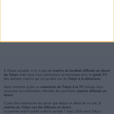
À l'heure actuelle, il n'y a pas de
matchs de football diffusés en direct
du Tokyo
mais nous vous présentons un historique avec la
guide TV
des derniers matchs qui ont pu être vus du
Tokyo à la télévision
.
Nous mettrons à jour ce
calendrier du Tokyo à la TV
lorsque nous
recevrons la confirmation officielle des prochains
matchs diffusés en
direct
.
Il peut être intéressant de savoir que depuis le début de ce site,
3
matchs du Tokyo ont été diffusés en direct
.
Le premier match publié a été le samedi 7 mars 2026 entre Tokyo -