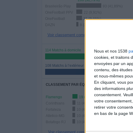
206 (92,79%)
Brasileirão Play
93 (41,89%)
OneFootball PPV
22 (9,91%)
OneFootball
21 (9,46%)
DAZN
8 (3,6%)
Voir classement complet
114 Matchs à domicile
Nous et nos 1538
pa
51,35%
cookies, et traitons
envoyées par un appa
108 Matchs à l’extérieur
contenu, des études
48,65%
et nous-mêmes pouvon
En cliquant, vous p
CLASSEMENT PAR ÉQUIPES
des informations plu
consentement.
Veuil
Flamengo
19 (8,56%)
votre consentement,
Corinthians
11 (4,95%)
retirer votre consen
Fortaleza
10 (4,5%)
en bas de la page W
Atletico-MG
10 (4,5%)
Botafogo RJ
10 (4,5%)
Voir classement complet