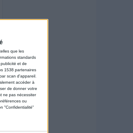
é
elles que les
formations standards
ublicité et de
os 1538 partenaires
par scan d'appareil.
galement accéder à
user de donner votre
t ne pas nécessiter
préférences ou
n "Confidentialité"