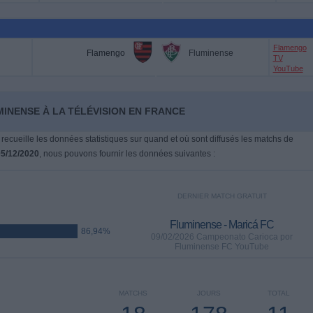
Flamengo
Flamengo
Fluminense
TV
YouTube
MINENSE À LA TÉLÉVISION EN FRANCE
 recueille les données statistiques sur quand et où sont diffusés les matchs de
5/12/2020
, nous pouvons fournir les données suivantes :
DERNIER MATCH GRATUIT
Fluminense - Maricá FC
86,94%
09/02/2026 Campeonato Carioca por
Fluminense FC YouTube
MATCHS
JOURS
TOTAL