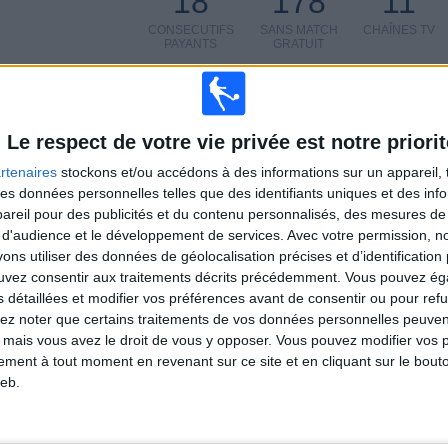
18
178
11
CONSECUTIFS
SANS MATCH
CHAÎNES TV
PAYANTS
GRATUIT
Le respect de votre vie privée est notre priorit
rtenaires
stockons et/ou accédons à des informations sur un appareil, t
TOTAL
MAXIMUM
TOTAL
 des données personnelles telles que des identifiants uniques et des in
5
19
46
reil pour des publicités et du contenu personnalisés, des mesures de p
 d'audience et le développement de services.
Avec votre permission, n
COMPÉTITIONS
VS Flamengo
ADVERSAIRES
s utiliser des données de géolocalisation précises et d’identification 
ouvez consentir aux traitements décrits précédemment. Vous pouvez é
CLASSEMENT PAR COMPÉTITIONS
s détaillées et modifier vos préférences avant de consentir ou pour ref
lez noter que certains traitements de vos données personnelles peuven
Serie A Brésil
168 (75,68%)
 mais vous avez le droit de vous y opposer. Vous pouvez modifier vos 
Campeonato Carioca
39 (17,57%)
tement à tout moment en revenant sur ce site et en cliquant sur le bouto
Coupe du Brésil
7 (3,15%)
eb.
Coupe du Monde des Clubs FIFA
7 (3,15%)
Copa Libertadores
1 (0,45%)
Voir classement complet