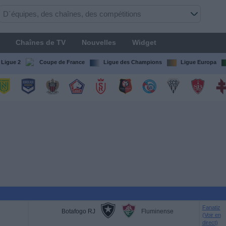
Chaînes de TV
Nouvelles
Widget
Ligue 2
Coupe de France
Ligue des Champions
Ligue Europa
Fanatiz
Botafogo RJ
Fluminense
(Voir en
direct)