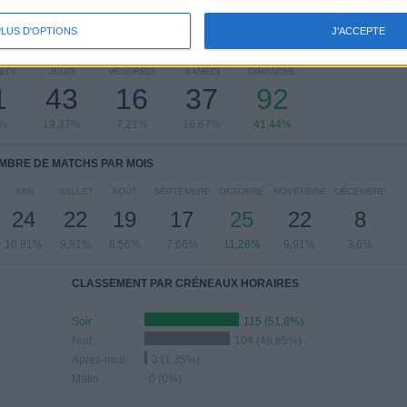
PLUS D'OPTIONS
J'ACCEPTE
 MATCHS PAR JOUR DE LA SEMAINE
EDI
JEUDI
VENDREDI
SAMEDI
DIMANCHE
1
43
16
37
92
5%
19,37%
7,21%
16,67%
41,44%
MBRE DE MATCHS PAR MOIS
JUIN
JUILLET
AOÛT
SEPTEMBRE
OCTOBRE
NOVEMBRE
DÉCEMBRE
24
22
19
17
25
22
8
10,81%
9,91%
8,56%
7,66%
11,26%
9,91%
3,6%
CLASSEMENT PAR CRÉNEAUX HORAIRES
Soir
115 (51,8%)
Nuit
104 (46,85%)
Après-midi
3 (1,35%)
Matin
0 (0%)