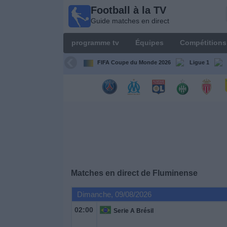
Football à la TV
Football
Guide matches en direct
à la TV
Guide
programme tv
Équipes
Compétitions
matches en
direct
FIFA Coupe du Monde 2026
Ligue 1
programme
tv
Équipes
Compétitions
Matches en direct de
Fluminense
Chaînes
de
Dimanche, 09/08/2026
TV
02:00
Serie A Brésil
Nouvelles