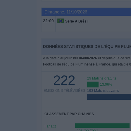
Dimanche, 11/10/2026
Widget
22:00
Serie A Brésil
DONNÉES STATISTIQUES DE L'ÉQUIPE FLU
A la date d'aujourd'hui
06/08/2026
et depuis que ce site
Football
de l'équipe
Fluminense
à
France
, qui était le
0
222
29 Matchs gratuits
13,06%
ÉMISSIONS TÉLÉVISÉES
193 Matchs payants
CLASSEMENT PAR CHAÎNES
Fanatiz