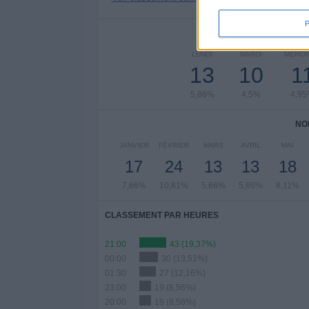
NOMBRE DE
LUNDI
MARDI
MERCR
13
10
1
5,86%
4,5%
4,9
NO
JANVIER
FÉVRIER
MARS
AVRIL
MAI
17
24
13
13
18
7,66%
10,81%
5,86%
5,86%
8,11%
CLASSEMENT PAR HEURES
21:00
43 (19,37%)
00:00
30 (13,51%)
01:30
27 (12,16%)
23:00
19 (8,56%)
20:00
19 (8,56%)