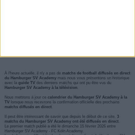
À l'heure actuelle, il n'y a pas de
matchs de football diffusés en direct
du Hamburger SV Academy
mais nous vous présentons un historique
avec la
guide TV
des derniers matchs qui ont pu être vus du
Hamburger SV Academy à la télévision
.
Nous mettrons à jour ce
calendrier du Hamburger SV Academy à la
TV
lorsque nous recevrons la confirmation officielle des prochains
matchs diffusés en direct
.
Il peut être intéressant de savoir que depuis le début de ce site,
3
matchs du Hamburger SV Academy ont été diffusés en direct
.
Le premier match publié a été le dimanche 15 février 2026 entre
Hamburger SV Academy - FC Köln Academy.