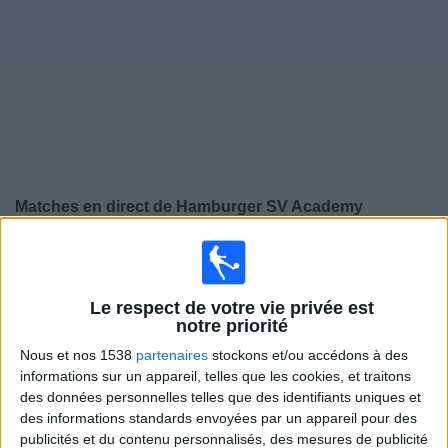
Widget
Matches en direct de
Hamburger SV Academy
×
Hamburger SV Academy:
Il n'y a actuellement pas de
match retransmis à la TV. Vous pouvez consulter
l'historique des matchs retransmis précédemment .
Le respect de votre vie privée est
notre priorité
Nous et nos 1538
partenaires
stockons et/ou accédons à des
Samedi, 11/04/2026
informations sur un appareil, telles que les cookies, et traitons
11:00
U19 Bundesliga
des données personnelles telles que des identifiants uniques et
des informations standards envoyées par un appareil pour des
Hamburger SV Academy
publicités et du contenu personnalisés, des mesures de publicité