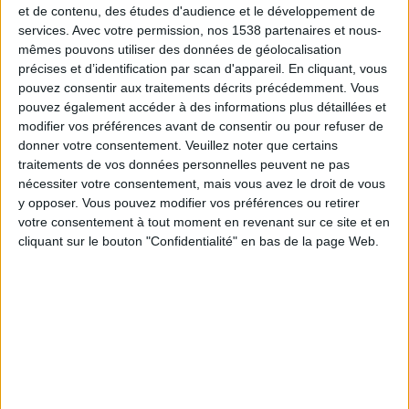
Stuttgart Academy
et de contenu, des études d'audience et le développement de
services.
Avec votre permission, nos 1538 partenaires et nous-
German Football YouTube
mêmes pouvons utiliser des données de géolocalisation
précises et d’identification par scan d'appareil. En cliquant, vous
Samedi, 21/02/2026
pouvez consentir aux traitements décrits précédemment. Vous
12:00
pouvez également accéder à des informations plus détaillées et
U19 Bundesliga
modifier vos préférences avant de consentir ou pour refuser de
Stuttgart Academy
donner votre consentement.
Veuillez noter que certains
traitements de vos données personnelles peuvent ne pas
Hamburger SV Academy
nécessiter votre consentement, mais vous avez le droit de vous
German Football YouTube
y opposer. Vous pouvez modifier vos préférences ou retirer
votre consentement à tout moment en revenant sur ce site et en
Dimanche, 15/02/2026
cliquant sur le bouton "Confidentialité" en bas de la page Web.
11:00
U19 Bundesliga
Hamburger SV Academy
FC Köln Academy
German Football YouTube
DONNÉES STATISTIQUES DE L'ÉQUIPE HAMBURGER SV