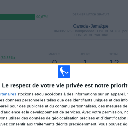
DERNIER MATCH GRATUIT
90,67%
Canada - Jamaïque
06/08/2026 Championnat CONCACAF U20 por
CONCACAF YouTube
MATCHS
JOURS
TOTAL
 (85,33%)
0
1
12
CONSECUTIFS
SANS MATCH
CHAÎNES TV
PAYANTS
GRATUIT
Le respect de votre vie privée est notre priorit
rtenaires
stockons et/ou accédons à des informations sur un appareil, t
 des données personnelles telles que des identifiants uniques et des in
reil pour des publicités et du contenu personnalisés, des mesures de p
TOTAL
MAXIMUM
TOTAL
 d'audience et le développement de services.
Avec votre permission, n
12
6
36
s utiliser des données de géolocalisation précises et d’identification 
ouvez consentir aux traitements décrits précédemment. Vous pouvez é
COMPÉTITIONS
VS Canada
ADVERSAIRES