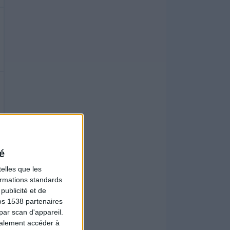
é
elles que les
formations standards
ublicité et de
os 1538 partenaires
par scan d'appareil.
galement accéder à