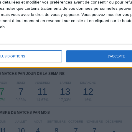
s détaillées et modifier vos préférences avant de consentir ou pour ref
lez noter que certains traitements de vos données personnelles peuven
CLASSEMENT PAR COMPÉTITIONS
 mais vous avez le droit de vous y opposer. Vous pouvez modifier vos 
tement à tout moment en revenant sur ce site et en cliquant sur le bouto
Ligue des Nations CONCACAF
14 (18,67%)
eb.
FIFA Coupe du Monde 2026
12 (16%)
Championnat CONCACAF U20
12 (16%)
CONCACAF Gold Cup
9 (12%)
CONCACAF Women's U17
9 (12%)
PLUS D'OPTIONS
J'ACCEPTE
Voir classement complet
 MATCHS PAR JOUR DE LA SEMAINE
REDI
JEUDI
VENDREDI
SAMEDI
DIMANCHE
7
7
11
13
12
67%
9,33%
14,67%
17,33%
16%
MBRE DE MATCHS PAR MOIS
JUIN
JUILLET
AOÛT
SEPTEMBRE
OCTOBRE
NOVEMBRE
DÉCEMBRE
11
10
4
8
7
7
-