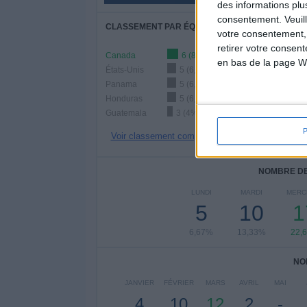
des informations plu
consentement.
Veuil
CLASSEMENT PAR ÉQUIPES
votre consentement,
retirer votre consen
Canada
6 (8%)
en bas de la page W
États-Unis
5 (6,67%)
Panama
5 (6,67%)
Honduras
5 (6,67%)
Guatemala
3 (4%)
Voir classement complet
NOMBRE DE
LUNDI
MARDI
MERC
5
10
1
6,67%
13,33%
22,
NO
JANVIER
FÉVRIER
MARS
AVRIL
MAI
4
10
12
2
-