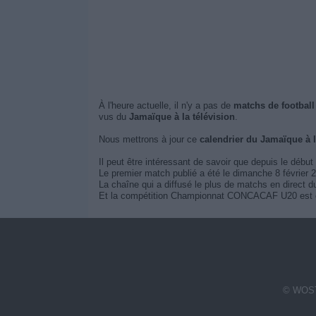
À l'heure actuelle, il n'y a pas de
matchs de football
vus du
Jamaïque à la télévision
.
Nous mettrons à jour ce
calendrier du Jamaïque à 
Il peut être intéressant de savoir que depuis le début
Le premier match publié a été le dimanche 8 février 
La chaîne qui a diffusé le plus de matchs en direc
Et la compétition Championnat CONCACAF U20 est cel
© WOST