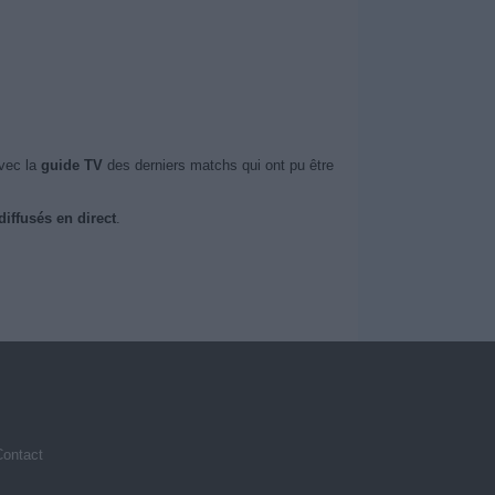
vec la
guide TV
des derniers matchs qui ont pu être
iffusés en direct
.
Contact