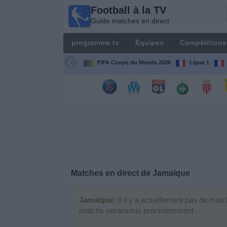
Football à la TV
Football
Guide matches en direct
à la TV
Guide
programme tv
Équipes
Compétitions
matches en
direct
FIFA Coupe du Monde 2026
Ligue 1
programme
tv
Équipes
Compétitions
Matches en direct de
Jamaïque
Chaînes
de
TV
Jamaïque:
Il n'y a actuellement pas de matc
matchs retransmis précédemment .
Nouvelles