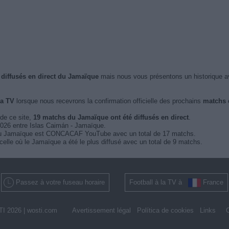
 diffusés en direct du Jamaïque
mais nous vous présentons un historique a
la TV
lorsque nous recevrons la confirmation officielle des prochains
matchs d
 de ce site,
19 matchs du Jamaïque ont été diffusés en direct
.
2026 entre Islas Caimán - Jamaïque.
t du Jamaïque est CONCACAF YouTube avec un total de 17 matchs.
le où le Jamaïque a été le plus diffusé avec un total de 9 matchs.
Passez à votre fuseau horaire
Football à la TV à
France
I 2026 |
wosti.com
Avertissement légal
Política de cookies
Links