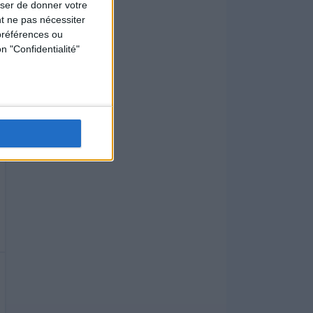
user de donner votre
t ne pas nécessiter
préférences ou
n "Confidentialité"