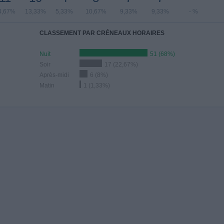
4,67%
13,33%
5,33%
10,67%
9,33%
9,33%
- %
CLASSEMENT PAR CRÉNEAUX HORAIRES
Nuit
51 (68%)
Soir
17 (22,67%)
Après-midi
6 (8%)
Matin
1 (1,33%)