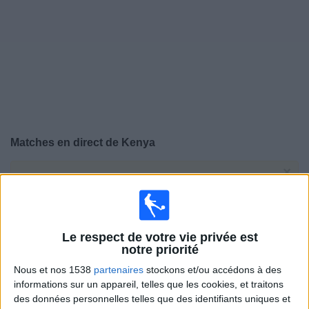
Widget
Matches en direct de
Kenya
×
Kenya:
Il n'y a actuellement pas de match retransmis à
la TV. Vous pouvez consulter l'historique des matchs
retransmis précédemment .
Le respect de votre vie privée est
Jeudi, 30/07/2026
notre priorité
Nous et nos 1538
partenaires
stockons et/ou accédons à des
19:00
Women’s Africa Cup of Nations
informations sur un appareil, telles que les cookies, et traitons
Phase de groupes
des données personnelles telles que des identifiants uniques et