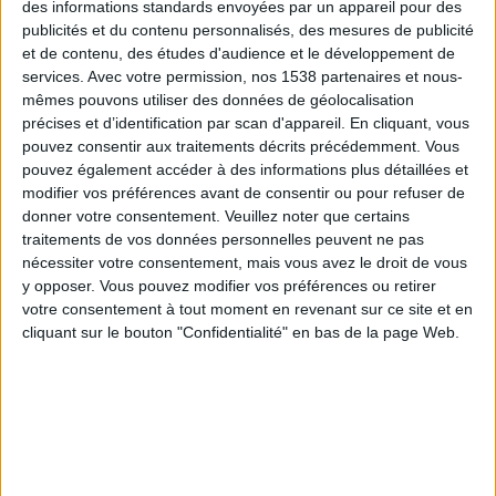
Sénégal
des informations standards envoyées par un appareil pour des
publicités et du contenu personnalisés, des mesures de publicité
Kenya
et de contenu, des études d'audience et le développement de
beIN SPORTS MAX 5
services.
Avec votre permission, nos 1538 partenaires et nous-
mêmes pouvons utiliser des données de géolocalisation
Mercredi, 15/04/2026
précises et d’identification par scan d'appareil. En cliquant, vous
pouvez consentir aux traitements décrits précédemment. Vous
16:20
FIFA Women's Series
pouvez également accéder à des informations plus détaillées et
modifier vos préférences avant de consentir ou pour refuser de
Kenya
donner votre consentement.
Veuillez noter que certains
Australie
traitements de vos données personnelles peuvent ne pas
FIFA+
DAZN Gratuit (regarder gratuitement)
nécessiter votre consentement, mais vous avez le droit de vous
y opposer. Vous pouvez modifier vos préférences ou retirer
votre consentement à tout moment en revenant sur ce site et en
Samedi, 11/04/2026
cliquant sur le bouton "Confidentialité" en bas de la page Web.
16:50
FIFA Women's Series
Kenya
Inde
FIFA+
DAZN (Voir en direct)
DAZN Gratuit (regarder gratuitement)