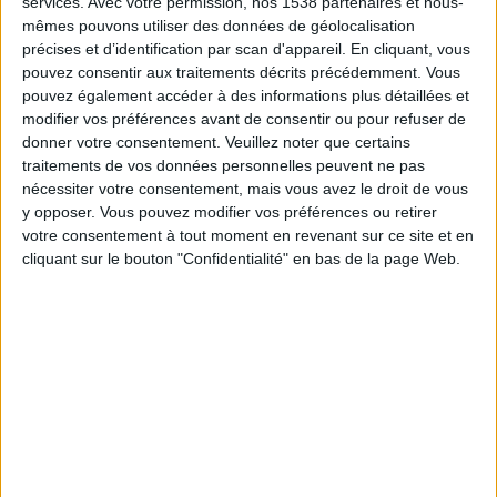
services.
Avec votre permission, nos 1538 partenaires et nous-
19:00
Ligue 3
mêmes pouvons utiliser des données de géolocalisation
précises et d’identification par scan d'appareil. En cliquant, vous
Amiens
pouvez consentir aux traitements décrits précédemment. Vous
La Roche VF
pouvez également accéder à des informations plus détaillées et
modifier vos préférences avant de consentir ou pour refuser de
Ligue 1+ 8
donner votre consentement.
Veuillez noter que certains
traitements de vos données personnelles peuvent ne pas
Jeudi, 20/08/2026
nécessiter votre consentement, mais vous avez le droit de vous
20:45
Ligue 3
y opposer. Vous pouvez modifier vos préférences ou retirer
votre consentement à tout moment en revenant sur ce site et en
La Roche VF
cliquant sur le bouton "Confidentialité" en bas de la page Web.
Cannes
Ligue 1+ 7
Ligue 1+ 8
Plus de jours
DONNÉES STATISTIQUES DE L'ÉQUIPE LA ROCHE VF À LA
TÉLÉVISION EN FRANCE