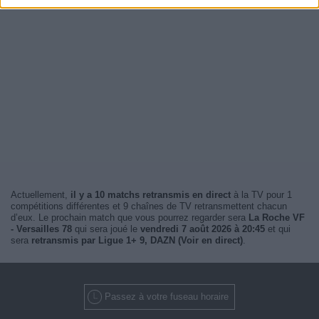
Actuellement,
il y a 10 matchs retransmis en direct
à la TV pour 1
compétitions différentes et 9 chaînes de TV retransmettent chacun
d’eux. Le prochain match que vous pourrez regarder sera
La Roche VF
- Versailles 78
qui sera joué le
vendredi 7 août 2026 à 20:45
et qui
sera
retransmis par Ligue 1+ 9, DAZN (Voir en direct)
.
Passez à votre fuseau horaire