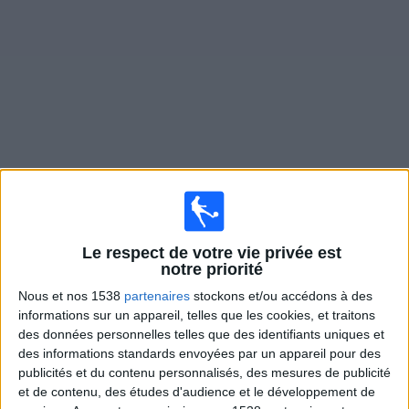
Widget
Matches en direct de
La Roche VF
Matchs de hui vendredi, 07/08/2026
Le respect de votre vie privée est
20:45
Ligue 3
notre priorité
La Roche VF
Nous et nos 1538
partenaires
stockons et/ou accédons à des
informations sur un appareil, telles que les cookies, et traitons
Versailles 78
des données personnelles telles que des identifiants uniques et
Ligue 1+ 9
DAZN (Voir en direct)
des informations standards envoyées par un appareil pour des
publicités et du contenu personnalisés, des mesures de publicité
Vendredi, 14/08/2026
et de contenu, des études d'audience et le développement de