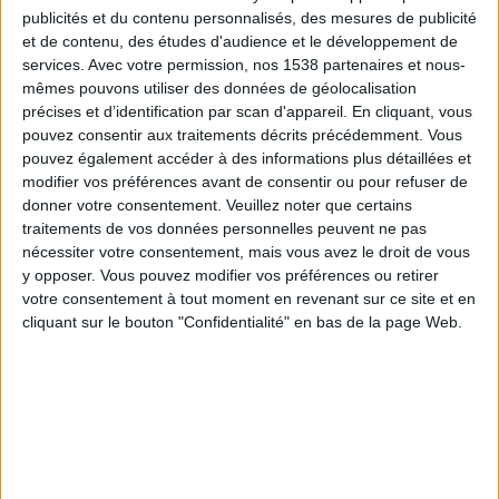
Paderborn
publicités et du contenu personnalisés, des mesures de publicité
et de contenu, des études d'audience et le développement de
Magdeburg
services.
Avec votre permission, nos 1538 partenaires et nous-
beIN SPORTS MAX 5
mêmes pouvons utiliser des données de géolocalisation
précises et d’identification par scan d'appareil. En cliquant, vous
Vendredi, 13/03/2026
pouvez consentir aux traitements décrits précédemment. Vous
pouvez également accéder à des informations plus détaillées et
18:30
2. Bundesliga
modifier vos préférences avant de consentir ou pour refuser de
donner votre consentement.
Veuillez noter que certains
traitements de vos données personnelles peuvent ne pas
Magdeburg
nécessiter votre consentement, mais vous avez le droit de vous
Darmstadt
y opposer. Vous pouvez modifier vos préférences ou retirer
votre consentement à tout moment en revenant sur ce site et en
beIN SPORTS MAX 9
cliquant sur le bouton "Confidentialité" en bas de la page Web.
Samedi, 21/02/2026
20:30
2. Bundesliga
Schalke 04
Magdeburg