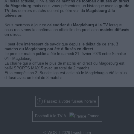
À l'heure actuelle, il n'y a pas de
matchs de football diffusés en direct
du Magdeburg
mais nous vous présentons un historique avec la
guide
TV
des derniers matchs qui ont pu être vus du
Magdeburg à la
télévision
.
Nous mettrons à jour ce
calendrier du Magdeburg à la TV
lorsque
nous recevrons la confirmation officielle des prochains
matchs diffusés
en direct
.
Il peut être intéressant de savoir que depuis le début de ce site,
3
matchs du Magdeburg ont été diffusés en direct
.
Le premier match publié a été le samedi 21 février 2026 entre Schalke
04 - Magdeburg.
La chaîne qui a diffusé le plus de matchs en direct du Magdeburg est
beIN SPORTS MAX 5 avec un total de 2 matchs.
Et la compétition 2. Bundesliga est celle où le Magdeburg a été le plus
diffusé avec un total de 3 matchs.
Passez à votre fuseau horaire
Football à la TV à
France
© WOSTI 2026 |
wosti.com