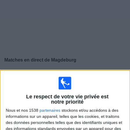
Widget
Matches en direct de
Magdeburg
×
Magdeburg:
Il n'y a actuellement pas de match
retransmis à la TV. Vous pouvez consulter l'historique
des matchs retransmis précédemment .
Le respect de votre vie privée est
notre priorité
Dimanche, 12/04/2026
Nous et nos 1538
partenaires
stockons et/ou accédons à des
13:30
2. Bundesliga
informations sur un appareil, telles que les cookies, et traitons
des données personnelles telles que des identifiants uniques et
des informations standards envoyées par un appareil pour des