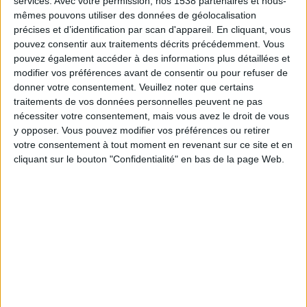
services.
Avec votre permission, nos 1538 partenaires et nous-
02:00
Caribbean Club Championship
mêmes pouvons utiliser des données de géolocalisation
précises et d’identification par scan d'appareil. En cliquant, vous
Salcedo Fútbol Club
pouvez consentir aux traitements décrits précédemment. Vous
Mount Pleasant FA
pouvez également accéder à des informations plus détaillées et
modifier vos préférences avant de consentir ou pour refuser de
CONCACAF YouTube
donner votre consentement.
Veuillez noter que certains
traitements de vos données personnelles peuvent ne pas
Jeudi, 10/09/2026
nécessiter votre consentement, mais vous avez le droit de vous
01:00
y opposer. Vous pouvez modifier vos préférences ou retirer
Caribbean Club Championship
votre consentement à tout moment en revenant sur ce site et en
Portmore United
cliquant sur le bouton "Confidentialité" en bas de la page Web.
Mount Pleasant FA
CONCACAF YouTube
Plus de jours
DONNÉES STATISTIQUES DE L'ÉQUIPE MOUNT PLEASANT
FA À LA TÉLÉVISION EN FRANCE