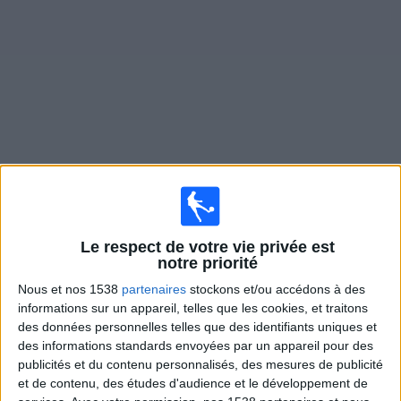
Widget
Matches en direct de
Mount Pleasant FA
Mercredi, 19/08/2026
Le respect de votre vie privée est
00:00
Caribbean Club Championship
notre priorité
Mount Pleasant FA
Nous et nos 1538
partenaires
stockons et/ou accédons à des
informations sur un appareil, telles que les cookies, et traitons
Cibao
des données personnelles telles que des identifiants uniques et
CONCACAF YouTube
des informations standards envoyées par un appareil pour des
publicités et du contenu personnalisés, des mesures de publicité
Jeudi, 03/09/2026
et de contenu, des études d'audience et le développement de