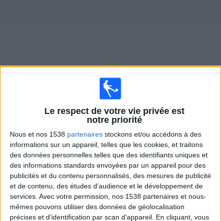
Widget
Matches en direct de
Penarol
Le respect de votre vie privée est
notre priorité
Matchs de hui samedi, 08/08/2026
Nous et nos 1538
partenaires
stockons et/ou accédons à des
23:30
Primera Division
informations sur un appareil, telles que les cookies, et traitons
des données personnelles telles que des identifiants uniques et
Montevideo City
des informations standards envoyées par un appareil pour des
Penarol
publicités et du contenu personnalisés, des mesures de publicité
Antel TV Internacional
et de contenu, des études d'audience et le développement de
services.
Avec votre permission, nos 1538 partenaires et nous-
mêmes pouvons utiliser des données de géolocalisation
DONNÉES STATISTIQUES DE L'ÉQUIPE PENAROL À LA
précises et d’identification par scan d'appareil. En cliquant, vous