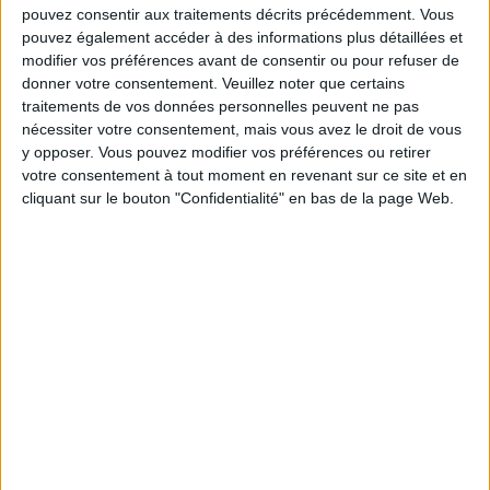
TÉLÉVISION EN FRANCE
pouvez consentir aux traitements décrits précédemment. Vous
pouvez également accéder à des informations plus détaillées et
A la date d'aujourd'hui
08/08/2026
et depuis que ce site recueille les
modifier vos préférences avant de consentir ou pour refuser de
données statistiques sur quand et où sont diffusés les matchs de
Football
donner votre consentement.
Veuillez noter que certains
de l'équipe
Penarol
à
France
, qui était le
24/09/2021
, nous pouvons
traitements de vos données personnelles peuvent ne pas
fournir les données suivantes :
nécessiter votre consentement, mais vous avez le droit de vous
y opposer. Vous pouvez modifier vos préférences ou retirer
26
votre consentement à tout moment en revenant sur ce site et en
cliquant sur le bouton "Confidentialité" en bas de la page Web.
ÉMISSIONS TÉLÉVISÉES
24 Matchs gratuits
92,31%
2 Matchs payants
7,69%
DERNIER MATCH GRATUIT
Penarol - Wanderers
06/08/2026 Primera Division por Antel TV Internacional
CLASSEMENT PAR CHAÎNES