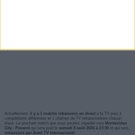
Actuellement,
il y a 1 matchs retransmis en direct
à la TV pour 1
compétitions différentes et 1 chaînes de TV retransmettent chacun
d’eux. Le prochain match que vous pourrez regarder sera
Montevideo
City - Penarol
qui sera joué le
samedi 8 août 2026 à 23:30
et qui sera
retransmis par Antel TV Internacional
.