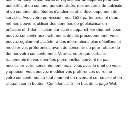
Granada Féminine
publicités et du contenu personnalisés, des mesures de publicité
DAZN (Voir en direct)
et de contenu, des études d'audience et le développement de
services.
Avec votre permission, nos 1538 partenaires et nous-
mêmes pouvons utiliser des données de géolocalisation
Mardi, 26/05/2026
précises et d’identification par scan d'appareil. En cliquant, vous
19:00
Primera Division Women
pouvez consentir aux traitements décrits précédemment. Vous
pouvez également accéder à des informations plus détaillées et
Badalona F
modifier vos préférences avant de consentir ou pour refuser de
Real Madrid Féminine
donner votre consentement.
Veuillez noter que certains
traitements de vos données personnelles peuvent ne pas
DAZN (Voir en direct)
nécessiter votre consentement, mais vous avez le droit de vous
y opposer. Vous pouvez modifier vos préférences ou retirer
Dimanche, 10/05/2026
votre consentement à tout moment en revenant sur ce site et en
17:00
Primera Division Women
cliquant sur le bouton "Confidentialité" en bas de la page Web.
Real Madrid Féminine
At. Madrid Féminine
DAZN (Voir en direct)
Plus de jours