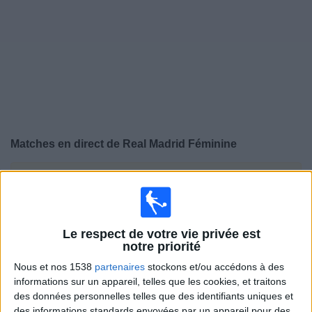
Widget
Matches en direct de
Real Madrid Féminine
×
Real Madrid Féminine:
Il n'y a actuellement pas de
match retransmis à la TV. Vous pouvez consulter
l'historique des matchs retransmis précédemment .
Le respect de votre vie privée est
notre priorité
Dimanche, 31/05/2026
Nous et nos 1538
partenaires
stockons et/ou accédons à des
12:00
Primera Division Women
informations sur un appareil, telles que les cookies, et traitons
des données personnelles telles que des identifiants uniques et
Real Madrid Féminine
des informations standards envoyées par un appareil pour des