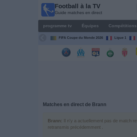
Football à la TV
Football
Guide matches en direct
à la TV
Guide
programme tv
Équipes
Compétitions
matches en
direct
FIFA Coupe du Monde 2026
Ligue 1
programme
tv
Équipes
Compétitions
Matches en direct de
Brann
Chaînes
de
TV
Brann:
Il n'y a actuellement pas de match re
retransmis précédemment .
Nouvelles