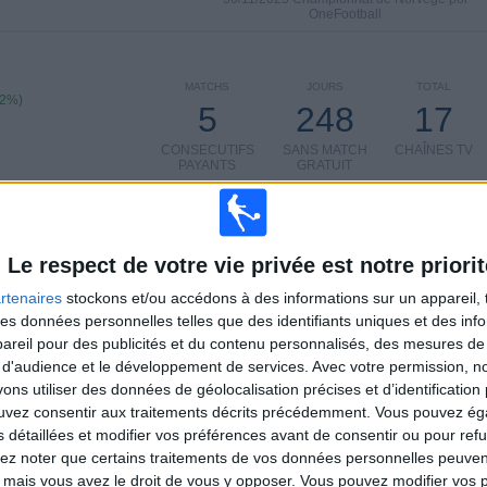
OneFootball
MATCHS
JOURS
TOTAL
92%)
5
248
17
CONSECUTIFS
SANS MATCH
CHAÎNES TV
PAYANTS
GRATUIT
Le respect de votre vie privée est notre priorit
TOTAL
MAXIMUM
TOTAL
rtenaires
stockons et/ou accédons à des informations sur un appareil, t
3
10
30
 des données personnelles telles que des identifiants uniques et des in
reil pour des publicités et du contenu personnalisés, des mesures de p
COMPÉTITIONS
VS Bodo/Glimt
ADVERSAIRES
 d'audience et le développement de services.
Avec votre permission, n
s utiliser des données de géolocalisation précises et d’identification 
CLASSEMENT PAR COMPÉTITIONS
ouvez consentir aux traitements décrits précédemment. Vous pouvez é
s détaillées et modifier vos préférences avant de consentir ou pour ref
Championnat de Norvège
122 (91,73%)
lez noter que certains traitements de vos données personnelles peuven
Ligue Europa
10 (7,52%)
 mais vous avez le droit de vous y opposer. Vous pouvez modifier vos 