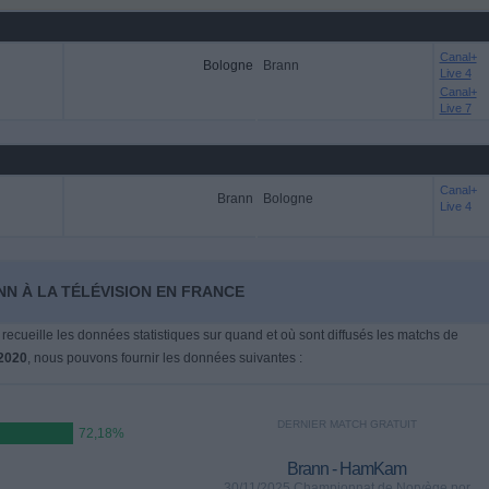
Canal+
Bologne
Brann
Live 4
Canal+
Live 7
Canal+
Brann
Bologne
Live 4
NN À LA TÉLÉVISION EN FRANCE
 recueille les données statistiques sur quand et où sont diffusés les matchs de
2020
, nous pouvons fournir les données suivantes :
DERNIER MATCH GRATUIT
72,18%
Brann - HamKam
30/11/2025 Championnat de Norvège por