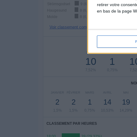
Strömsgodset
9 (6,77%)
retirer votre consen
Haugesund
8 (6,02%)
en bas de la page W
Molde
8 (6,02%)
Voir classement complet
NOMBRE DE
LUNDI
MARDI
MERCR
10
1
1
7,52%
0,75%
7,5
NO
JANVIER
FÉVRIER
MARS
AVRIL
MAI
2
2
1
14
19
1,5%
1,5%
0,75%
10,53%
14,29%
CLASSEMENT PAR HEURES
18:00
39 (29,32%)