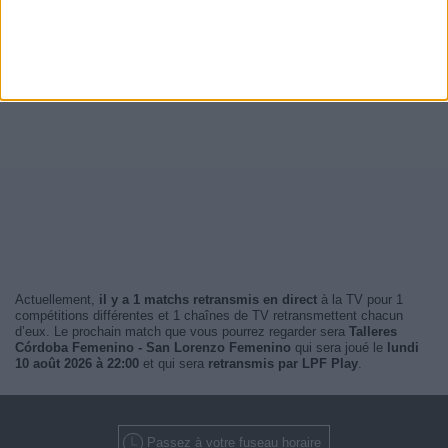
Actuellement,
il y a 1 matchs retransmis en direct
à la TV pour 1
compétitions différentes et 1 chaînes de TV retransmettent chacun
d’eux. Le prochain match que vous pourrez regarder sera
Talleres
Córdoba Femenino - San Lorenzo Femenino
qui sera joué le
lundi
10 août 2026 à 22:00
et qui sera
retransmis par LPF Play
.
Passez à votre fuseau horaire