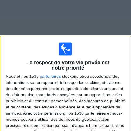
Widget
Matches en direct de
Talleres Córdoba Femenino
Le respect de votre vie privée est
notre priorité
Demain lundi, 10/08/2026
Nous et nos 1538
partenaires
stockons et/ou accédons à des
22:00
informations sur un appareil, telles que les cookies, et traitons
Primera A Women
des données personnelles telles que des identifiants uniques et
Talleres Córdoba Femenino
des informations standards envoyées par un appareil pour des
publicités et du contenu personnalisés, des mesures de publicité
San Lorenzo Femenino
et de contenu, des études d'audience et le développement de
LPF Play
services.
Avec votre permission, nos 1538 partenaires et nous-
mêmes pouvons utiliser des données de géolocalisation
précises et d’identification par scan d'appareil. En cliquant, vous
DONNÉES STATISTIQUES DE L'ÉQUIPE TALLERES