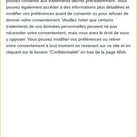
pouvez consentir aux traitements décrits précédemment. Vous
CÓRDOBA FEMENINO À LA TÉLÉVISION EN FRANCE
pouvez également accéder à des informations plus détaillées et
modifier vos préférences avant de consentir ou pour refuser de
A la date d'aujourd'hui
09/08/2026
et depuis que ce site recueille les
donner votre consentement.
Veuillez noter que certains
données statistiques sur quand et où sont diffusés les matchs de
Football
traitements de vos données personnelles peuvent ne pas
de l'équipe
Talleres Córdoba Femenino
à
France
, qui était le
13/03/2026
,
nécessiter votre consentement, mais vous avez le droit de vous
nous pouvons fournir les données suivantes :
y opposer. Vous pouvez modifier vos préférences ou retirer
votre consentement à tout moment en revenant sur ce site et en
17
cliquant sur le bouton "Confidentialité" en bas de la page Web.
ÉMISSIONS TÉLÉVISÉES
17 Matchs gratuits
100%
0 Matchs payants
0%
DERNIER MATCH GRATUIT
SAT Femenino - Talleres Córdoba Femenino
02/08/2026 Primera A Women por LPF Play
CLASSEMENT PAR CHAÎNES