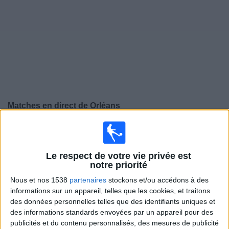
Widget
Matches en direct de
Orléans
Vendredi, 14/08/2026
19:00
Ligue 3
Le respect de votre vie privée est
notre priorité
Orléans
Nous et nos 1538
partenaires
stockons et/ou accédons à des
informations sur un appareil, telles que les cookies, et traitons
FC Rouen
des données personnelles telles que des identifiants uniques et
Ligue 1+ 6
Ligue 1+ 7
Ligue 1+ 5
des informations standards envoyées par un appareil pour des
publicités et du contenu personnalisés, des mesures de publicité