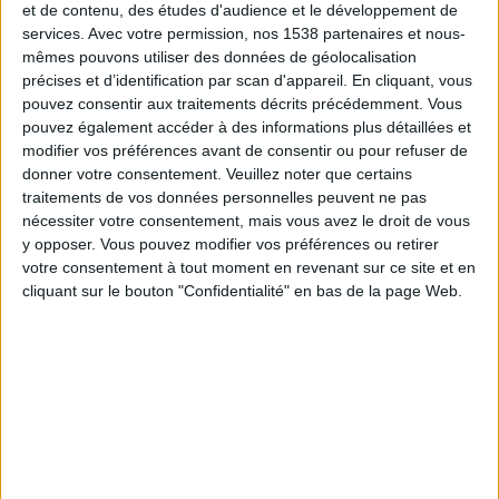
Jeudi, 20/08/2026
et de contenu, des études d'audience et le développement de
services.
Avec votre permission, nos 1538 partenaires et nous-
20:45
Ligue 3
mêmes pouvons utiliser des données de géolocalisation
précises et d’identification par scan d'appareil. En cliquant, vous
pouvez consentir aux traitements décrits précédemment. Vous
FC Fleury 91
pouvez également accéder à des informations plus détaillées et
modifier vos préférences avant de consentir ou pour refuser de
Orléans
donner votre consentement.
Veuillez noter que certains
Ligue 1+ 6
Ligue 1+ 7
Ligue 1+ 9
traitements de vos données personnelles peuvent ne pas
nécessiter votre consentement, mais vous avez le droit de vous
Samedi, 29/08/2026
y opposer. Vous pouvez modifier vos préférences ou retirer
votre consentement à tout moment en revenant sur ce site et en
14:45
Ligue 3
cliquant sur le bouton "Confidentialité" en bas de la page Web.
Orléans
La Roche VF
Ligue 1+ 7
Ligue 1+ 8
Plus de jours