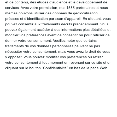
et de contenu, des études d'audience et le développement de
Vila Nova
services.
Avec votre permission, nos 1538 partenaires et nous-
Fanatiz (Voir en direct)
mêmes pouvons utiliser des données de géolocalisation
précises et d’identification par scan d'appareil. En cliquant, vous
Samedi, 18/11/2023
pouvez consentir aux traitements décrits précédemment. Vous
pouvez également accéder à des informations plus détaillées et
21:00
Serie B Brésil
modifier vos préférences avant de consentir ou pour refuser de
donner votre consentement.
Veuillez noter que certains
Vila Nova
traitements de vos données personnelles peuvent ne pas
Ceara
nécessiter votre consentement, mais vous avez le droit de vous
Fanatiz (Voir en direct)
Brasileirão Play
y opposer. Vous pouvez modifier vos préférences ou retirer
votre consentement à tout moment en revenant sur ce site et en
Vendredi, 10/11/2023
cliquant sur le bouton "Confidentialité" en bas de la page Web.
23:00
Serie B Brésil
Vila Nova
Londrina
Fanatiz (Voir en direct)
Brasileirão Play
Plus de jours