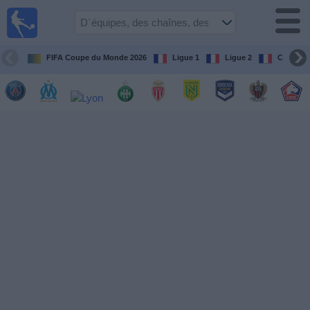
Football
à la TV
Guide
FIFA Coupe du Monde 2026
Ligue 1
Ligue 2
Coupe d
matches en
direct
programme
tv
Équipes
Compétitions
Chaînes
de
TV
Nouvelles