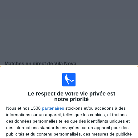
Widget
Matches en direct de
Vila Nova
×
Vila Nova:
Il n'y a actuellement pas de match
retransmis à la TV. Vous pouvez consulter l'historique
des matchs retransmis précédemment .
Le respect de votre vie privée est
notre priorité
Nous et nos 1538
partenaires
stockons et/ou accédons à des
Samedi, 25/11/2023
informations sur un appareil, telles que les cookies, et traitons
21:00
Serie B Brésil
des données personnelles telles que des identifiants uniques et
des informations standards envoyées par un appareil pour des
ABC FC
publicités et du contenu personnalisés, des mesures de publicité