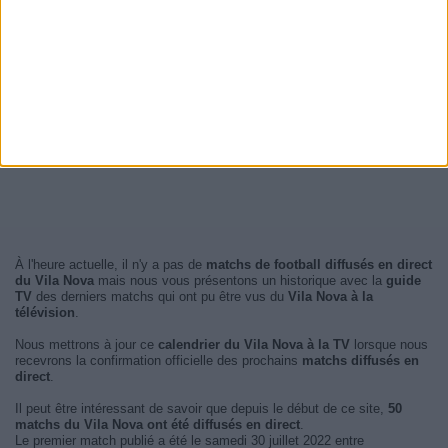
À l'heure actuelle, il n'y a pas de
matchs de football diffusés en direct
du Vila Nova
mais nous vous présentons un historique avec la
guide
TV
des derniers matchs qui ont pu être vus du
Vila Nova à la
télévision
.
Nous mettrons à jour ce
calendrier du Vila Nova à la TV
lorsque nous
recevrons la confirmation officielle des prochains
matchs diffusés en
direct
.
Il peut être intéressant de savoir que depuis le début de ce site,
50
matchs du Vila Nova ont été diffusés en direct
.
Le premier match publié a été le samedi 30 juillet 2022 entre