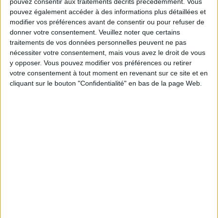
pouvez consentir aux traitements décrits précédemment. Vous
pouvez également accéder à des informations plus détaillées et
modifier vos préférences avant de consentir ou pour refuser de
donner votre consentement.
Veuillez noter que certains
traitements de vos données personnelles peuvent ne pas
nécessiter votre consentement, mais vous avez le droit de vous
y opposer. Vous pouvez modifier vos préférences ou retirer
por
Wosti
-
01/01/2024 11:00
votre consentement à tout moment en revenant sur ce site et en
cliquant sur le bouton "Confidentialité" en bas de la page Web.
WOSTI
est une entreprise leader dans
l'information liée au guide des diffusions
sportives.
Elle propose des informations de grande qualité,
fiables et toujours vérifiées sur les chaînes
diffusant quotidiennement les matchs de
football et autres sports.
Cette information est très demandée par les
passionnés de sport car, avec la quantité
d'événements sportifs et de médias télévisuels