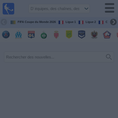
Football
à la TV
Guide
FIFA Coupe du Monde 2026
Ligue 1
Ligue 2
Coupe d
matches en
direct
programme
tv
Équipes
Compétitions
Chaînes
de
TV
Nouvelles