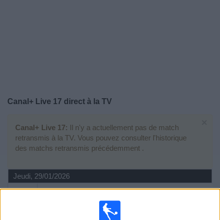
Widget
Canal+ Live 17
direct à la TV
×
Canal+ Live 17:
Il n'y a actuellement pas de match
retransmis à la TV. Vous pouvez consulter l'historique
des matchs retransmis précédemment .
Jeudi, 29/01/2026
21:00
Ligue Europa
Phase de ligue