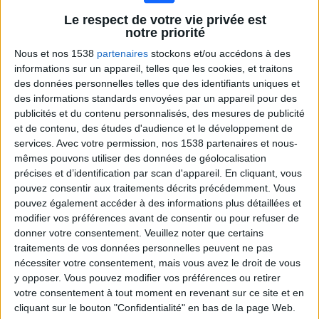
Genk
Le respect de votre vie privée est
Malmo FF
notre priorité
Canal+ Live 16
Canal+ Live 17
Nous et nos 1538
partenaires
stockons et/ou accédons à des
21:00
Ligue Europa
informations sur un appareil, telles que les cookies, et traitons
Phase de ligue
des données personnelles telles que des identifiants uniques et
des informations standards envoyées par un appareil pour des
Sturm Graz
publicités et du contenu personnalisés, des mesures de publicité
Brann
et de contenu, des études d'audience et le développement de
Canal+ Live 17
Canal+ Live 16
services.
Avec votre permission, nos 1538 partenaires et nous-
mêmes pouvons utiliser des données de géolocalisation
précises et d’identification par scan d'appareil. En cliquant, vous
Mercredi, 28/01/2026
pouvez consentir aux traitements décrits précédemment. Vous
21:00
Ligue des Champions
pouvez également accéder à des informations plus détaillées et
Phase de ligue
modifier vos préférences avant de consentir ou pour refuser de
donner votre consentement.
Veuillez noter que certains
Royale Union SG
traitements de vos données personnelles peuvent ne pas
nécessiter votre consentement, mais vous avez le droit de vous
Atalanta
y opposer. Vous pouvez modifier vos préférences ou retirer
Canal+ Live 17
votre consentement à tout moment en revenant sur ce site et en
cliquant sur le bouton "Confidentialité" en bas de la page Web.
Jeudi, 18/12/2025