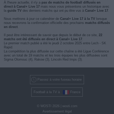
À l'heure actuelle, il n'y a
pas de matchs de football diffusés en
direct à Canal+ Live 17
mais nous vous présentons un historique avec
la
guide TV
des derniers matchs qui ont pu être vus à
Canal+ Live 17
.
Nous mettrons à jour ce calendrier de
Canal+ Live 17 à la TV
lorsque
nous recevrons la confirmation officielle des prochains
matchs diffusés
en direct
.
Il peut être intéressant de savoir que depuis le début de ce site,
22
matchs ont été diffusés en direct à Canal+ Live 17
.
Le premier match publié a été le jeudi 2 octobre 2025 entre Lech - SK
Rapid.
La compétition la plus diffusée sur cette chaîne a été Ligue Conférence
avec un total de 19 matchs et les trois équipes les plus diffusées sont
Sigma Olomouc (4), Rakow (3), Lincoln Red Imps (3).
Passez à votre fuseau horaire
Football à la TV à
France
© WOSTI 2026 |
wosti.com
Avertissement légal