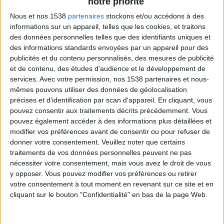
notre priorité
15:00
Premier League
Nous et nos 1538
partenaires
stockons et/ou accédons à des
Sunderland
informations sur un appareil, telles que les cookies, et traitons
des données personnelles telles que des identifiants uniques et
Fulham
des informations standards envoyées par un appareil pour des
Canal+ Live 3
publicités et du contenu personnalisés, des mesures de publicité
et de contenu, des études d'audience et le développement de
Samedi, 05/09/2026
services.
Avec votre permission, nos 1538 partenaires et nous-
mêmes pouvons utiliser des données de géolocalisation
16:00
Premier League
précises et d’identification par scan d'appareil. En cliquant, vous
pouvez consentir aux traitements décrits précédemment. Vous
Brentford
pouvez également accéder à des informations plus détaillées et
Sunderland
modifier vos préférences avant de consentir ou pour refuser de
donner votre consentement.
Veuillez noter que certains
Canal+ Live 3
traitements de vos données personnelles peuvent ne pas
nécessiter votre consentement, mais vous avez le droit de vous
Samedi, 12/09/2026
y opposer. Vous pouvez modifier vos préférences ou retirer
16:00
Premier League
votre consentement à tout moment en revenant sur ce site et en
cliquant sur le bouton "Confidentialité" en bas de la page Web.
Chelsea
Hull City