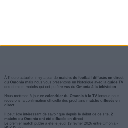
À l'heure actuelle, il n'y a pas de
matchs de football diffusés en direct
du Omonia
mais nous vous présentons un historique avec la
guide TV
des derniers matchs qui ont pu être vus du
Omonia à la télévision
.
Nous mettrons à jour ce
calendrier du Omonia à la TV
lorsque nous
recevrons la confirmation officielle des prochains
matchs diffusés en
direct
.
Il peut être intéressant de savoir que depuis le début de ce site,
2
matchs du Omonia ont été diffusés en direct
.
Le premier match publié a été le jeudi 19 février 2026 entre Omonia -
HNK Rijeka.