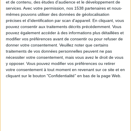
HNK Rijeka
et de contenu, des études d'audience et le développement de
services.
Avec votre permission, nos 1538 partenaires et nous-
Omonia
mêmes pouvons utiliser des données de géolocalisation
Canal+ Live 9
Canal+ Live 12
précises et d’identification par scan d'appareil. En cliquant, vous
pouvez consentir aux traitements décrits précédemment. Vous
Jeudi, 19/02/2026
pouvez également accéder à des informations plus détaillées et
modifier vos préférences avant de consentir ou pour refuser de
21:00
Ligue Conférence
donner votre consentement.
Veuillez noter que certains
Playoffs
traitements de vos données personnelles peuvent ne pas
nécessiter votre consentement, mais vous avez le droit de vous
Omonia
y opposer. Vous pouvez modifier vos préférences ou retirer
HNK Rijeka
votre consentement à tout moment en revenant sur ce site et en
Canal+ Live 9
Canal+ Live 7
cliquant sur le bouton "Confidentialité" en bas de la page Web.
DONNÉES STATISTIQUES DE L'ÉQUIPE OMONIA À LA
TÉLÉVISION EN FRANCE
A la date d'aujourd'hui
08/08/2026
et depuis que ce site recueille les
données statistiques sur quand et où sont diffusés les matchs de
Football
de l'équipe
Omonia
à
France
, qui était le
23/09/2020
, nous pouvons
fournir les données suivantes :