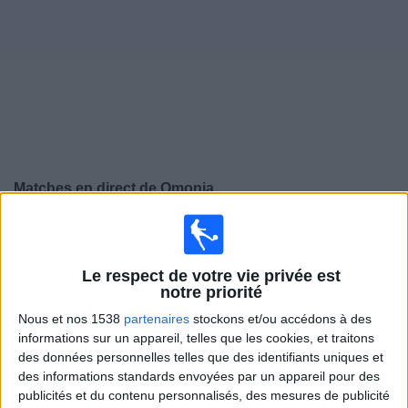
Widget
Matches en direct de
Omonia
×
Omonia:
Il n'y a actuellement pas de match retransmis
à la TV. Vous pouvez consulter l'historique des matchs
retransmis précédemment .
Le respect de votre vie privée est
notre priorité
Nous et nos 1538
partenaires
stockons et/ou accédons à des
Jeudi, 26/02/2026
informations sur un appareil, telles que les cookies, et traitons
18:45
des données personnelles telles que des identifiants uniques et
Ligue Conférence
des informations standards envoyées par un appareil pour des
Playoffs
publicités et du contenu personnalisés, des mesures de publicité