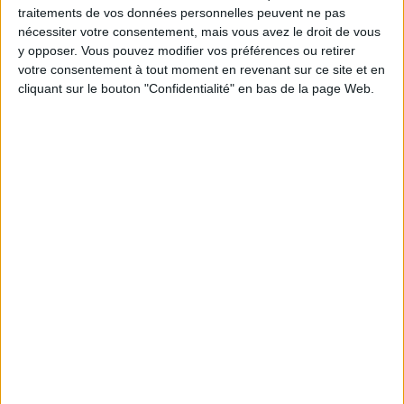
Uruguay
traitements de vos données personnelles peuvent ne pas
W9
W9 Livestream
6Play App
nécessiter votre consentement, mais vous avez le droit de vous
y opposer. Vous pouvez modifier vos préférences ou retirer
Mercredi, 15/02/2023
votre consentement à tout moment en revenant sur ce site et en
cliquant sur le bouton "Confidentialité" en bas de la page Web.
18:00
Tournoi de France Féminin
Norvège
Uruguay
FFF.tv
FFF TV YouTube
21:10
Tournoi de France Féminin
France
Danemark
W9
W9 Livestream
6Play App