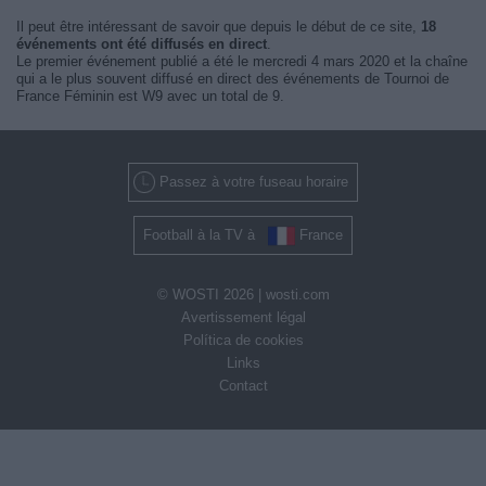
Il peut être intéressant de savoir que depuis le début de ce site,
18
événements ont été diffusés en direct
.
Le premier événement publié a été le mercredi 4 mars 2020 et la chaîne
qui a le plus souvent diffusé en direct des événements de Tournoi de
France Féminin est W9 avec un total de 9.
Passez à votre fuseau horaire
Football à la TV à
France
© WOSTI 2026 |
wosti.com
Avertissement légal
Política de cookies
Links
Contact