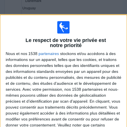
Danemark
Uruguay
FFF.tv
FFF TV YouTube
21:10
Tournoi de France Féminin
France
Le respect de votre vie privée est
Norvège
notre priorité
W9
W9 Livestream
6Play App
Nous et nos 1538
partenaires
stockons et/ou accédons à des
informations sur un appareil, telles que les cookies, et traitons
Samedi, 18/02/2023
des données personnelles telles que des identifiants uniques et
des informations standards envoyées par un appareil pour des
18:00
Tournoi de France Féminin
publicités et du contenu personnalisés, des mesures de publicité
et de contenu, des études d'audience et le développement de
Danemark
services.
Avec votre permission, nos 1538 partenaires et nous-
Norvège
mêmes pouvons utiliser des données de géolocalisation
FFF.tv
FFF TV YouTube
précises et d’identification par scan d'appareil. En cliquant, vous
pouvez consentir aux traitements décrits précédemment. Vous
21:10
Tournoi de France Féminin
pouvez également accéder à des informations plus détaillées et
modifier vos préférences avant de consentir ou pour refuser de
France
donner votre consentement.
Veuillez noter que certains