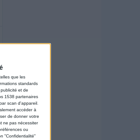
é
elles que les
formations standards
ublicité et de
os 1538 partenaires
par scan d'appareil.
galement accéder à
user de donner votre
t ne pas nécessiter
préférences ou
n "Confidentialité"