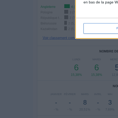
en bas de la page W
Angleterre
4 (10,26%)
Pologne
3 (7,69%)
République tchèque
3 (7,69%)
Biélorussie
2 (5,13%)
Kazakhstan
2 (5,13%)
Voir classement complet
NOMBRE DE
LUNDI
MARDI
MERC
6
6
15,38%
15,38%
12,
NO
JANVIER
FÉVRIER
MARS
AVRIL
MAI
-
-
8
-
3
- %
- %
20,51%
- %
7,69%