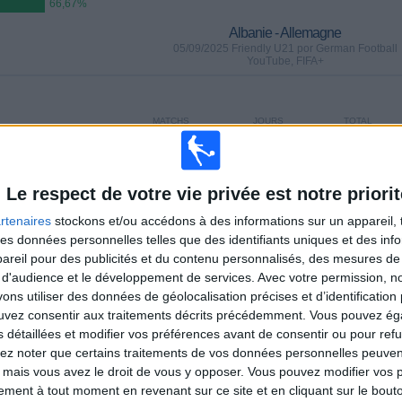
66,67%
Albanie - Allemagne
05/09/2025 Friendly U21 por German Football
YouTube, FIFA+
MATCHS
JOURS
TOTAL
3
336
10
CONSECUTIFS
SANS MATCH
CHAÎNES TV
PAYANTS
GRATUIT
Le respect de votre vie privée est notre priorit
rtenaires
stockons et/ou accédons à des informations sur un appareil, t
 des données personnelles telles que des identifiants uniques et des in
reil pour des publicités et du contenu personnalisés, des mesures de p
 d'audience et le développement de services.
Avec votre permission, n
TOTAL
MAXIMUM
TOTAL
s utiliser des données de géolocalisation précises et d’identification 
6
4
22
ouvez consentir aux traitements décrits précédemment. Vous pouvez é
s détaillées et modifier vos préférences avant de consentir ou pour ref
COMPÉTITIONS
VS Angleterre
ADVERSAIRES
lez noter que certains traitements de vos données personnelles peuven
 mais vous avez le droit de vous y opposer. Vous pouvez modifier vos 
CLASSEMENT PAR COMPÉTITIONS
tement à tout moment en revenant sur ce site et en cliquant sur le bouto