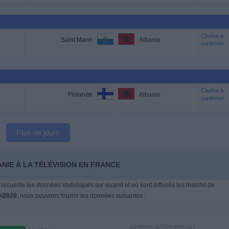
Chaîne à
Saint Marin
Albanie
confirmer
Chaîne à
Finlande
Albanie
confirmer
Plus de jours
NIE À LA TÉLÉVISION EN FRANCE
 recueille les données statistiques sur quand et où sont diffusés les matchs de
9/2020
, nous pouvons fournir les données suivantes :
DERNIER MATCH GRATUIT