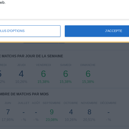
eb.
Ligue des Nations UEFA
13 (33,33%)
FIFA Coupe du Monde 2026
11 (28,21%)
UEFA EURO 2028
9 (23,08%)
Euro U17
3 (7,69%)
PLUS D'OPTIONS
J'ACCEPTE
Amical
2 (5,13%)
Voir classement complet
 MATCHS PAR JOUR DE LA SEMAINE
REDI
JEUDI
VENDREDI
SAMEDI
DIMANCHE
5
4
6
6
6
82%
10,26%
15,38%
15,38%
15,38%
MBRE DE MATCHS PAR MOIS
JUIN
JUILLET
AOÛT
SEPTEMBRE
OCTOBRE
NOVEMBRE
DÉCEMBRE
7
-
-
9
4
8
-
17,95%
- %
- %
23,08%
10,26%
20,51%
- %