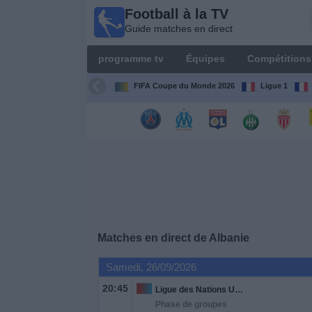
Football à la TV
Football
Guide matches en direct
à la TV
Guide
programme tv
Équipes
Compétitions
matches en
direct
FIFA Coupe du Monde 2026
Ligue 1
programme
tv
Équipes
Compétitions
Matches en direct de
Albanie
Chaînes
de
Samedi, 26/09/2026
TV
20:45
Ligue des Nations UEFA
Phase de groupes
Nouvelles