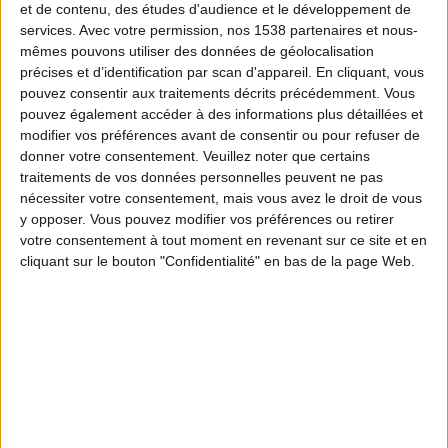
et de contenu, des études d'audience et le développement de
services.
Avec votre permission, nos 1538 partenaires et nous-
20:45
Ligue des Nations UEFA
mêmes pouvons utiliser des données de géolocalisation
Phase de groupes
précises et d’identification par scan d'appareil. En cliquant, vous
Allemagne
pouvez consentir aux traitements décrits précédemment. Vous
pouvez également accéder à des informations plus détaillées et
Grèce
modifier vos préférences avant de consentir ou pour refuser de
Chaîne à confirmer
donner votre consentement.
Veuillez noter que certains
traitements de vos données personnelles peuvent ne pas
Jeudi, 01/10/2026
nécessiter votre consentement, mais vous avez le droit de vous
y opposer. Vous pouvez modifier vos préférences ou retirer
20:45
Ligue des Nations UEFA
votre consentement à tout moment en revenant sur ce site et en
Phase de groupes
cliquant sur le bouton "Confidentialité" en bas de la page Web.
Allemagne
Serbie
Chaîne à confirmer
Plus de jours