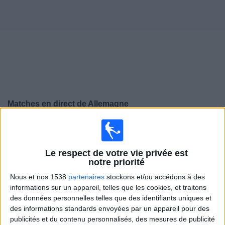
Widget
Matches en direct de
Allemagne
Jeudi, 24/09/2026
20:45
Ligue des Nations UEFA
Phase de groupes
Le respect de votre vie privée est
notre priorité
Pays-Bas
Nous et nos 1538
partenaires
stockons et/ou accédons à des
Allemagne
informations sur un appareil, telles que les cookies, et traitons
des données personnelles telles que des identifiants uniques et
L’Equipe Live Foot
des informations standards envoyées par un appareil pour des
publicités et du contenu personnalisés, des mesures de publicité
Dimanche, 27/09/2026