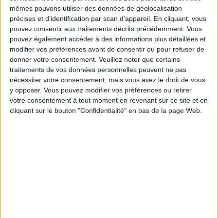
20:00
Primera Nacional
mêmes pouvons utiliser des données de géolocalisation
précises et d’identification par scan d'appareil. En cliquant, vous
Tristan Suarez
pouvez consentir aux traitements décrits précédemment. Vous
Almirante Brown
pouvez également accéder à des informations plus détaillées et
modifier vos préférences avant de consentir ou pour refuser de
LPF Play
donner votre consentement.
Veuillez noter que certains
traitements de vos données personnelles peuvent ne pas
Samedi, 22/08/2026
nécessiter votre consentement, mais vous avez le droit de vous
y opposer. Vous pouvez modifier vos préférences ou retirer
20:30
Primera Nacional
votre consentement à tout moment en revenant sur ce site et en
cliquant sur le bouton "Confidentialité" en bas de la page Web.
Def. de Belgrano
Almirante Brown
LPF Play
DONNÉES STATISTIQUES DE L'ÉQUIPE ALMIRANTE
BROWN À LA TÉLÉVISION EN FRANCE
A la date d'aujourd'hui
06/08/2026
et depuis que ce site recueille les
données statistiques sur quand et où sont diffusés les matchs de
Football