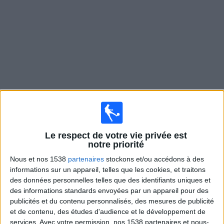
Widget
Matches en direct de
Almirante Brown
Samedi, 08/08/2026
Le respect de votre vie privée est
20:00
Primera Nacional
notre priorité
Nous et nos 1538
partenaires
stockons et/ou accédons à des
Almirante Brown
informations sur un appareil, telles que les cookies, et traitons
Ciudad de Bolivar
des données personnelles telles que des identifiants uniques et
LPF Play
des informations standards envoyées par un appareil pour des
publicités et du contenu personnalisés, des mesures de publicité
et de contenu, des études d'audience et le développement de
Dimanche, 16/08/2026
services.
Avec votre permission, nos 1538 partenaires et nous-