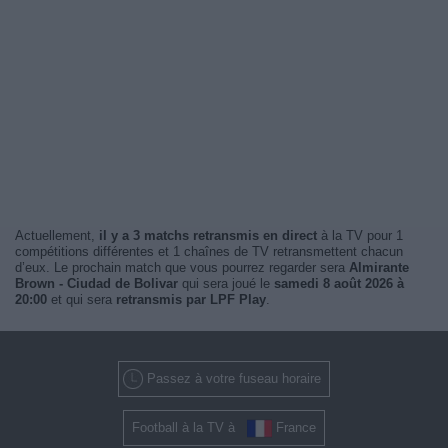
Actuellement,
il y a 3 matchs retransmis en direct
à la TV pour 1
compétitions différentes et 1 chaînes de TV retransmettent chacun
d’eux. Le prochain match que vous pourrez regarder sera
Almirante
Brown - Ciudad de Bolivar
qui sera joué le
samedi 8 août 2026 à
20:00
et qui sera
retransmis par LPF Play
.
Passez à votre fuseau horaire
Football à la TV à
France