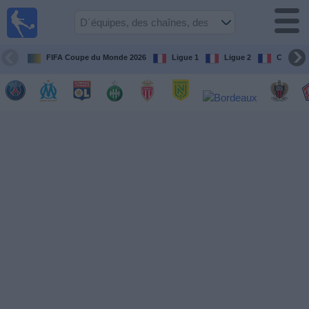
Football
à la TV
Guide
FIFA Coupe du Monde 2026
Ligue 1
Ligue 2
Coupe d
matches en
direct
programme
tv
Équipes
Compétitions
Chaînes
de
TV
Nouvelles