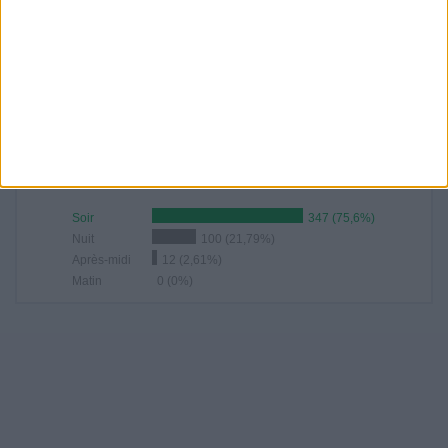
CLASSEMENT PAR HEURES
21:00
89 (19,39%)
20:00
87 (18,95%)
20:30
68 (14,81%)
00:00
29 (6,32%)
22:00
27 (5,88%)
CLASSEMENT PAR CRÉNEAUX HORAIRES
Soir
347 (75,6%)
Nuit
100 (21,79%)
Après-midi
12 (2,61%)
Matin
0 (0%)