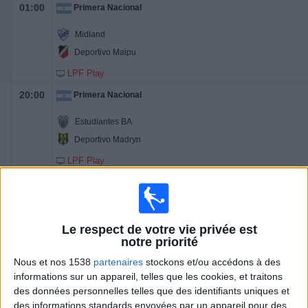
01:00
Primera Nacional
Midland
Deportivo Maipu
LPF Play
20:00
Primera Nacional
Estudiantes BA
Deportivo Madryn
LPF Play
20:00
Primera Nacional
Almirante Brown
Ciudad de Bolivar
Le respect de votre vie privée est
notre priorité
LPF Play
Nous et nos 1538
partenaires
stockons et/ou accédons à des
20:00
Primera Nacional
informations sur un appareil, telles que les cookies, et traitons
des données personnelles telles que des identifiants uniques et
Agropecuario
des informations standards envoyées par un appareil pour des