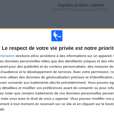
Argentino de Merlo - Laferrere
01/08/2026 Championnat B por LPF Play
MATCHS
JOURS
TOTAL
0
5
2
CONSECUTIFS
SANS MATCH
CHAÎNES TV
Le respect de votre vie privée est notre priorit
PAYANTS
GRATUIT
rtenaires
stockons et/ou accédons à des informations sur un appareil, t
 des données personnelles telles que des identifiants uniques et des in
reil pour des publicités et du contenu personnalisés, des mesures de p
TOTAL
MAXIMUM
TOTAL
 d'audience et le développement de services.
Avec votre permission, n
2
2
22
s utiliser des données de géolocalisation précises et d’identification 
ouvez consentir aux traitements décrits précédemment. Vous pouvez é
COMPÉTITIONS
VS
ADVERSAIRES
Comunicaciones
s détaillées et modifier vos préférences avant de consentir ou pour ref
lez noter que certains traitements de vos données personnelles peuven
CLASSEMENT PAR COMPÉTITIONS
 mais vous avez le droit de vous y opposer. Vous pouvez modifier vos 
tement à tout moment en revenant sur ce site et en cliquant sur le bouto
Championnat B
28 (96,55%)
eb.
Copa Argentina
1 (3,45%)