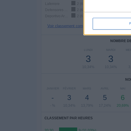
Laferrere
2 (6,9%)
Defensores Unidos
2 (6,9%)
Deportivo Armenio
2 (6,9%)
Voir classement complet
NOMBRE DE
LUNDI
MARDI
ME
3
3
10,34%
10,34%
3
NO
JANVIER
FÉVRIER
MARS
AVRIL
MAI
-
3
4
5
6
- %
10,34%
13,79%
17,24%
20,69%
CLASSEMENT PAR HEURES
20:30
9 (31,03%)