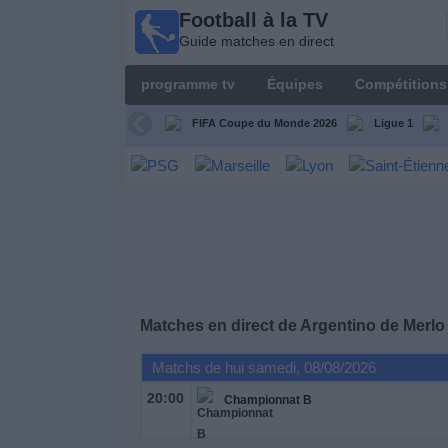
Football à la TV
Football
Guide matches en direct
à la TV
Guide
programme tv
Équipes
Compétitions
matches en
direct
FIFA Coupe du Monde 2026
Ligue 1
programme
tv
Équipes
Compétitions
Matches en direct de
Argentino de Merlo
Chaînes
de
Matchs de hui samedi, 08/08/2026
TV
20:00
Championnat B
Nouvelles