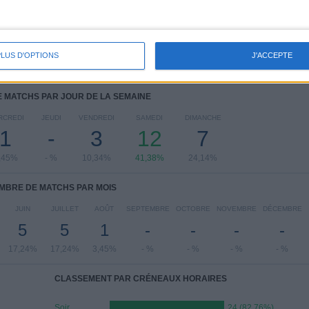
Voir classement complet
PLUS D'OPTIONS
J'ACCEPTE
 MATCHS PAR JOUR DE LA SEMAINE
RCREDI
JEUDI
VENDREDI
SAMEDI
DIMANCHE
1
-
3
12
7
,45%
- %
10,34%
41,38%
24,14%
MBRE DE MATCHS PAR MOIS
JUIN
JUILLET
AOÛT
SEPTEMBRE
OCTOBRE
NOVEMBRE
DÉCEMBRE
5
5
1
-
-
-
-
17,24%
17,24%
3,45%
- %
- %
- %
- %
CLASSEMENT PAR CRÉNEAUX HORAIRES
Soir
24 (82,76%)