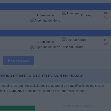
LPF
Argentino de Merlo
Ituzaingo
Play
LPF
Argentino de Merlo
Play
Arsenal Sarandí
Plus de jours
ENTINO DE MERLO À LA TÉLÉVISION EN FRANCE
 recueille les données statistiques sur quand et où sont diffusés les matchs de
était le
19/06/2023
, nous pouvons fournir les données suivantes :
DERNIER MATCH GRATUIT