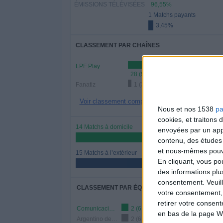
ÉMISSIONS TÉLÉVISÉES
96,55%
1 Matchs payants
3,45%
CLASSEMENT PAR CHAÎNES
LPF Play
28 (96,55%)
Fanatiz
1 (3,45%)
Voir classement complet
Nous et nos 1538
pa
cookies, et traitons
14 Matchs à domicile
envoyées par un appa
48,28%
contenu, des études
et nous-mêmes pouvon
15 Matchs à l’extérieur
En cliquant, vous p
51,72%
des informations plu
consentement.
Veuil
CLASSEMENT PAR ÉQUIPES
votre consentement,
retirer votre consen
Comunicaciones
2 (6,9%)
en bas de la page W
Argentino de Quilmes
2 (6,9%)