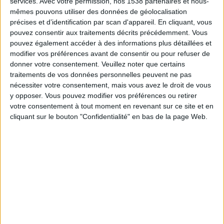
services.
Avec votre permission, nos 1538 partenaires et nous-
22:00
Championnat B
mêmes pouvons utiliser des données de géolocalisation
précises et d’identification par scan d'appareil. En cliquant, vous
Talleres (R.E)
pouvez consentir aux traitements décrits précédemment. Vous
Excursionistas
pouvez également accéder à des informations plus détaillées et
modifier vos préférences avant de consentir ou pour refuser de
LPF Play
donner votre consentement.
Veuillez noter que certains
traitements de vos données personnelles peuvent ne pas
Mardi, 25/08/2026
nécessiter votre consentement, mais vous avez le droit de vous
22:00
Championnat B
y opposer. Vous pouvez modifier vos préférences ou retirer
votre consentement à tout moment en revenant sur ce site et en
Villa Dalmine
cliquant sur le bouton "Confidentialité" en bas de la page Web.
Talleres (R.E)
LPF Play
Plus de jours
DONNÉES STATISTIQUES DE L'ÉQUIPE TALLERES (R.E) À
LA TÉLÉVISION EN FRANCE