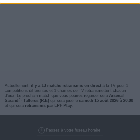
Actuellement,
il y a 13 matchs retransmis en direct
à la TV pour 1
compétitions différentes et 1 chaînes de TV retransmettent chacun
d’eux. Le prochain match que vous pourrez regarder sera
Arsenal
Sarandí - Talleres (R.E)
qui sera joué le
samedi 15 août 2026 à 20:00
et qui sera
retransmis par LPF Play
.
Passez à votre fuseau horaire