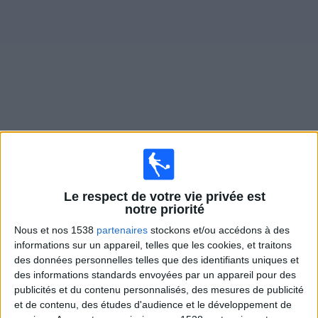
Widget
Matches en direct de
Talleres (R.E)
Samedi, 15/08/2026
Le respect de votre vie privée est
20:00
Championnat B
notre priorité
Arsenal Sarandí
Nous et nos 1538
partenaires
stockons et/ou accédons à des
informations sur un appareil, telles que les cookies, et traitons
Talleres (R.E)
des données personnelles telles que des identifiants uniques et
LPF Play
des informations standards envoyées par un appareil pour des
publicités et du contenu personnalisés, des mesures de publicité
Samedi, 22/08/2026
et de contenu, des études d'audience et le développement de